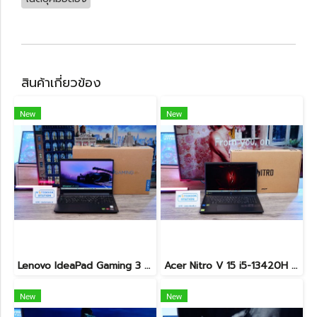
สินค้าเกี่ยวข้อง
New
New
Lenovo IdeaPad Gaming 3 Ryzen5-5500H RAM16 RTX2050(4GB) 512GB M.2 จอ15.6 FHD 144Hz สเปคเกมมิ่ง คีย์บอร์ดไฟสีRGB เครื่องพร้อมใช้งาน ราคาเพียง 16,900.-
Acer Nitro V 15 i5-13420H Ram16 RTX2050(4GB) SSD512GB จอ15.6นิ้ว FHD 144Hz เกมมิ่งรุ่นใหม่ ดีไซน์ฝาหลังสุดเท่ มีประกันศูนย์2027 เครื่องพร้อมใช้งาน ราคาสุดคุ้มเพียง 17,990.-
New
New