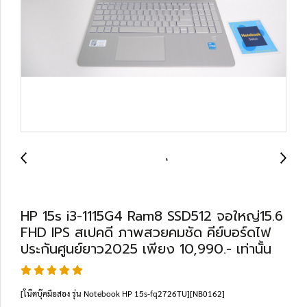
HP 15s i3-1115G4 Ram8 SSD512 จอใหญ่15.6
FHD IPS สเปคดี ภาพสวยคมชัด คีย์บอร์ดไฟ
ประกันศูนย์ยาว2025 เพียง 10,990.- เท่านั้น
[โน๊ตบุ๊คมือสอง รุ่น Notebook HP 15s-fq2726TU][NB0162]