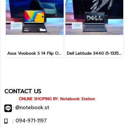
Asus Vivobook S 14 Flip OLED ทัชกรีนหมุนจอ360องศา Ryzen7-7730U Ram24 SSD512GB จอ14 2.8K OLED 90Hz จอภาพสวยคมชัดมาก ดีไซน์สวยทันสมัย ราคา 18,990.-
Dell Latitude 3440 i5-1335U Ram8 SSD512 จอ14นิ้ว สเปคดี คีย์บอร์ดไฟ เครื่องประมวลผลไวพร้อมใช้งาน เพียง 13,990.-
CONTACT US
ONLINE SHOPING BY. Notebook Station
@notebook.st
:
: 094-971-1197