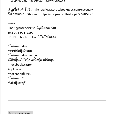
https://goo.gl/maps/bkzLPtJwMvPcuUXF7
เลือกซื้อสินค้าชิ้นอื่นๆ : https://www.notebooknbst.com/category
สั่งซื้อสินค้าผ่าน Shopee : https://shopee.co.th/shop/79668582/
ติดต่อ
Line : @notebook.st (มี@ด้วยนะครับ)
Tel : 094-971-1197
FB : Notebook Station โน๊ตบุ๊คมือสอง
#โน๊ตบุ๊คมือสอง
#ขายโน๊ตบุ๊คมือสอง
#โน๊ตบุ๊คมือสองราคาถูก
#โน๊ตบุ๊ค #โน้ตบุ๊ค #โน็ตบุ๊ค #โน้ตบุ้ค
#notebookstation
#hpthailand
#notebookมือสอง
#โน๊ตบุ๊คมือ2
#โน้คบุ๊คชลบุรี
โน๊ตบุ๊คมือสอง