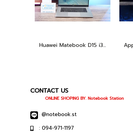
Huawei Matebook D15 i3-10110U Ram8 256GB M.2 จอ15.6นิ้ว FHD IPS 60hz สเปคทำงานทั่วไป หน้าจอใหญ่ ดีไซน์เครื่องบางเบา เครื่องพร้อมใช้งาน ขายถูกเพียง 6,990.-เท่านั้น
CONTACT US
ONLINE SHOPING BY. Notebook Station
@notebook.st
:
: 094-971-1197