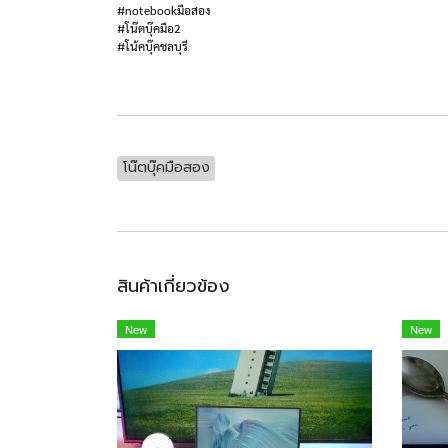
#notebookมือสอง
#โน๊ตบุ๊คมือ2
#โน้คบุ๊คชลบุรี
โน๊ตบุ๊คมือสอง
สินค้าเกี่ยวข้อง
New
New