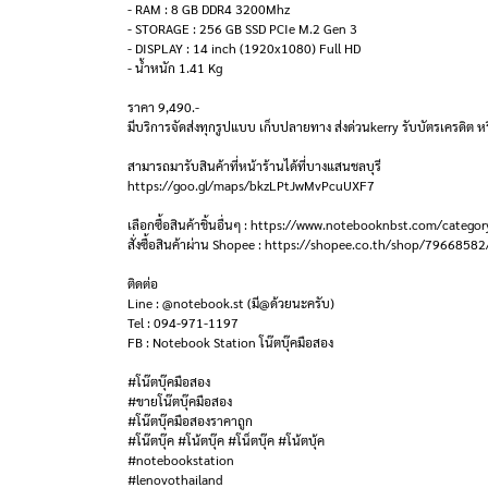
- RAM : 8 GB DDR4 3200Mhz
- STORAGE : 256 GB SSD PCIe M.2 Gen 3
- DISPLAY : 14 inch (1920x1080) Full HD
- น้ำหนัก 1.41 Kg
ราคา 9,490.-
มีบริการจัดส่งทุกรูปแบบ เก็บปลายทาง ส่งด่วนkerry รับบัตรเครดิต หร
สามารถมารับสินค้าที่หน้าร้านได้ที่บางแสนชลบุรี
https://goo.gl/maps/bkzLPtJwMvPcuUXF7
เลือกซื้อสินค้าชิ้นอื่นๆ : https://www.notebooknbst.com/categor
สั่งซื้อสินค้าผ่าน Shopee : https://shopee.co.th/shop/79668582
ติดต่อ
Line : @notebook.st (มี@ด้วยนะครับ)
Tel : 094-971-1197
FB : Notebook Station โน๊ตบุ๊คมือสอง
#โน๊ตบุ๊คมือสอง
#ขายโน๊ตบุ๊คมือสอง
#โน๊ตบุ๊คมือสองราคาถูก
#โน๊ตบุ๊ค #โน้ตบุ๊ค #โน็ตบุ๊ค #โน้ตบุ้ค
#notebookstation
#lenovothailand