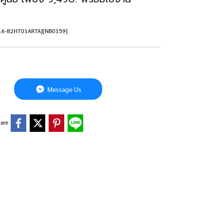
4ITL6-82H701ARTA][NB0159]
Message Us
are