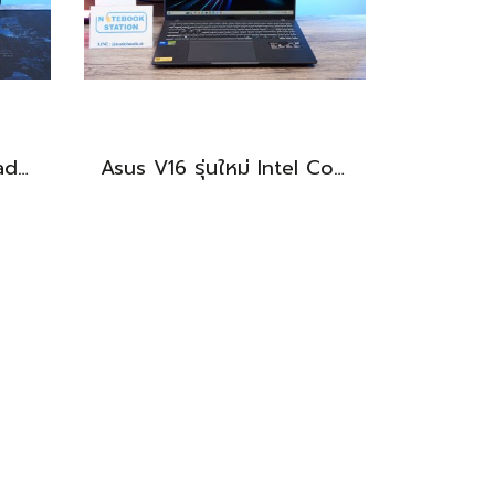
แท็บเล็ต Huawei MatePad 11.5 Wi-Fi (6+128) Midnight Grey มีปากกามาให้ พร้อมใช้งาน ราคาเพียง 6,490.-
Asus V16 รุ่นใหม่ Intel Core5-210H RTX-4050(6GB) Ram16 512GB M.2 จอ16นิ้ว WUXGA 144Hz จอสวย สเปคสูง ดีไซน์ตัวเครื่องเรียบสวยดูทันสมัย พร้แมประกันศูนย์ยาวๆถึงปี2028 ขายในราคาสุดตุ้มเพียง 25,990.-เท่านั้น