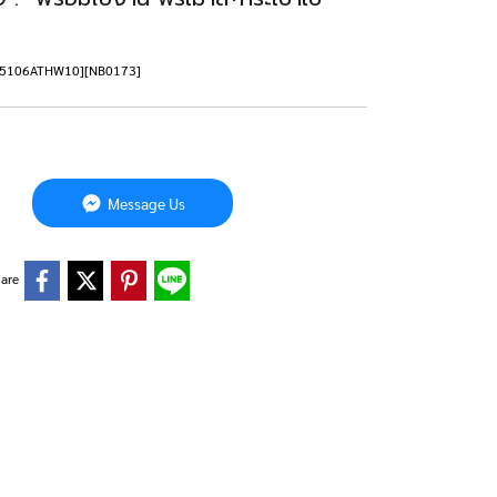
6155106ATHW10][NB0173]
Message Us
are