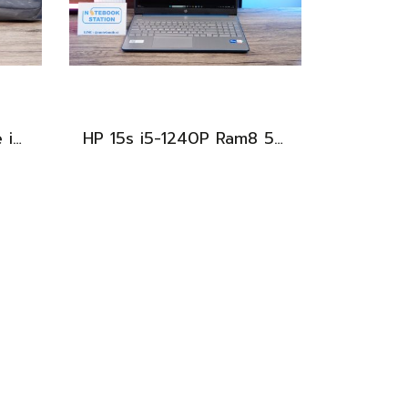
HP 15 รุ่นใหม่ Intel Core i5-1334U Ram16 512GB M.2 จอ15.6นิ้ว FHD IPS สเปคสูงทำงานเก่ง จอใหญ่มีแป้นตัวเลขแยก เครื่องสวยบางเบาพร้อมประกันศูนย์ยาว2027 ราคาสุดคุ้มเพียง 13,490.-
HP 15s i5-1240P Ram8 512GB M.2 จอ15.6นิ้ว FHD IPS สเปคดี ทำงานเก่ง จอใหญ่ มีแป้นตัวเลขแยก ดีไซน์เรียบหรูบางเบา พร้อมใช้งานเพียง 11,990.-เท่านั้น