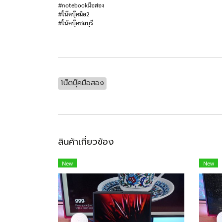
#notebookมือสอง
#โน๊ตบุ๊คมือ2
#โน้คบุ๊คชลบุรี
โน๊ตบุ๊คมือสอง
สินค้าเกี่ยวข้อง
New
New