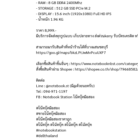
- RAM : 8 GB DDR4 2400Mhz
- STORAGE : 512 GB SSD PCIe M.2
- DISPLAY : 15.6 inch (1920x1080) Full HD IPS
- น้ำหนัก 1.96 KG
ราคา 8,999.-
มีบริการจัดส่งทุกรูปแบบ เก็บปลายทาง ส่งด่วนkerry รับบัตรเครดิต หร
สามารถมารับสินค้าที่หน้าร้านได้ที่บางแสนชลบุรี
https://goo.gl/maps/bkzLPtJwMvPcuUXF7
เลือกซื้อสินค้าชิ้นอื่นๆ : https://www.notebooknbst.com/categor
สั่งซื้อสินค้าผ่าน Shopee : https://shopee.co.th/shop/79668582
ติดต่อ
Line : @notebook.st (มี@ด้วยนะครับ)
Tel : 094-971-1197
FB : Notebook Station โน๊ตบุ๊คมือสอง
#โน๊ตบุ๊คมือสอง
#ขายโน๊ตบุ๊คมือสอง
#โน๊ตบุ๊คมือสองราคาถูก
#โน๊ตบุ๊ค #โน้ตบุ๊ค #โน็ตบุ๊ค #โน้ตบุ้ค
#notebookstation
#dellthailand