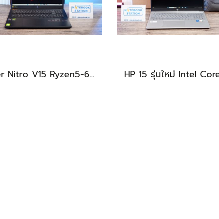
Acer Nitro V15 Ryzen5-6600H RTX2050(4GB) RAM16 512GB SSD จอ15.6นิ้ว FHD 165Hz sRGB100% เกมมิ่งรุ่นใหม่ ดีไซน์เครื่องบาง สวยเท่ดูทันสมัย มีประกันศูนย์2028 ราคาสุดคุ้มเพียง 17,990.-
BEST DEAL