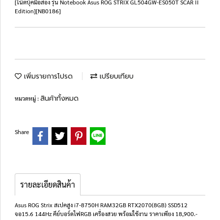
[โน๊ตบุ๊คมือสอง รุ่น Notebook Asus ROG STRIX GL504GW-ES050T SCAR II
Edition][NB0186]
เพิ่มรายการโปรด
เปรียบเทียบ
สินค้าทั้งหมด
หมวดหมู่ :
Share
รายละเอียดสินค้า
Asus ROG Strix สเปคสูง i7-8750H RAM32GB RTX2070(8GB) SSD512
จอ15.6 144Hz คีย์บอร์ดไฟRGB เครื่องสวย พร้อมใช้งาน ราคาเพียง 18,900.-