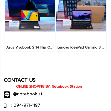
Asus Vivobook S 14 Flip OLED ทัชกรีนหมุนจอ360องศา Ryzen7-7730U Ram24 SSD512GB จอ14 2.8K OLED 90Hz จอภาพสวยคมชัดมาก ดีไซน์สวยทันสมัย ราคา 18,990.-
Lenovo IdeaPad Gaming 3 Ryzen5-5500H RAM16 RTX2050(4GB) 512GB M.2 จอ15.6 FHD 144Hz สเปคเกมมิ่ง คีย์บอร์ดไฟสีRGB เครื่องพร้อมใช้งาน ราคาเพียง 16,900.-
CONTACT US
ONLINE SHOPING BY. Notebook Station
@notebook.st
:
: 094-971-1197