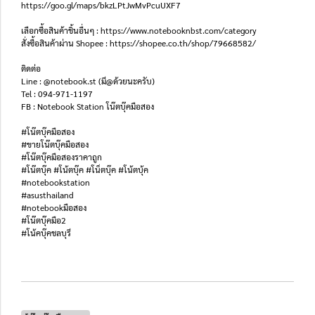
https://goo.gl/maps/bkzLPtJwMvPcuUXF7
เลือกซื้อสินค้าชิ้นอื่นๆ : https://www.notebooknbst.com/category
สั่งซื้อสินค้าผ่าน Shopee : https://shopee.co.th/shop/79668582/
ติดต่อ
Line : @notebook.st (มี@ด้วยนะครับ)
Tel : 094-971-1197
FB : Notebook Station โน๊ตบุ๊คมือสอง
#โน๊ตบุ๊คมือสอง
#ขายโน๊ตบุ๊คมือสอง
#โน๊ตบุ๊คมือสองราคาถูก
#โน๊ตบุ๊ค #โน้ตบุ๊ค #โน็ตบุ๊ค #โน้ตบุ้ค
#notebookstation
#asusthailand
#notebookมือสอง
#โน๊ตบุ๊คมือ2
#โน้คบุ๊คชลบุรี