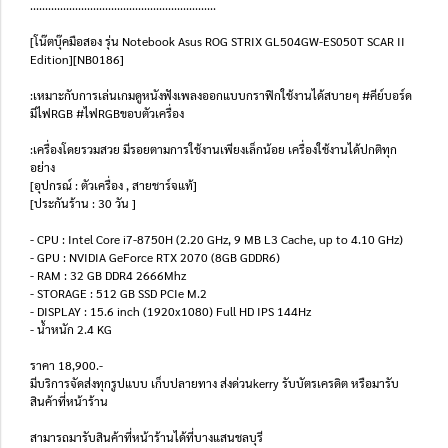
..............................................................
[โน๊ตบุ๊คมือสอง รุ่น Notebook Asus ROG STRIX GL504GW-ES050T SCAR II
Edition][NB0186]
:เหมาะกับการเล่นเกมดูหนังฟังเพลงออกแบบกราฟิกใช้งานได้สบายๆ #คีย์บอร์ด
มีไฟRGB #ไฟRGBขอบตัวเครื่อง
:เครื่องโดยรวมสวย มีรอยตามการใช้งานเพียงเล็กน้อย เครื่องใช้งานได้ปกติทุก
อย่าง
[อุปกรณ์ : ตัวเครื่อง , สายชาร์จแท้]
[ประกันร้าน : 30 วัน ]
- CPU : Intel Core i7-8750H (2.20 GHz, 9 MB L3 Cache, up to 4.10 GHz)
- GPU : NVIDIA GeForce RTX 2070 (8GB GDDR6)
- RAM : 32 GB DDR4 2666Mhz
- STORAGE : 512 GB SSD PCIe M.2
- DISPLAY : 15.6 inch (1920x1080) Full HD IPS 144Hz
- น้ำหนัก 2.4 KG
ราคา 18,900.-
มีบริการจัดส่งทุกรูปแบบ เก็บปลายทาง ส่งด่วนkerry รับบัตรเครดิต หรือมารับ
สินค้าที่หน้าร้าน
สามารถมารับสินค้าที่หน้าร้านได้ที่บางแสนชลบุรี