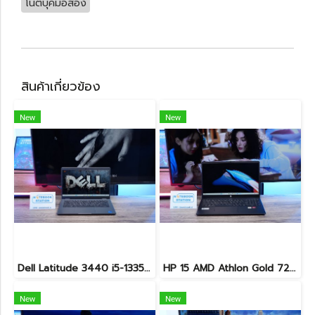
โน๊ตบุ๊คมือสอง
สินค้าเกี่ยวข้อง
New
New
Dell Latitude 3440 i5-1335U Ram8 SSD512 จอ14นิ้ว สเปคดี คีย์บอร์ดไฟ เครื่องประมวลผลไวพร้อมใช้งาน เพียง 13,990.-
HP 15 AMD Athlon Gold 7220U Ram8 SSD256 จอ15.6 FHD เครื่องบางเบา เหมาะแก่การพกพา ขายเพียง 7,500 .-
New
New