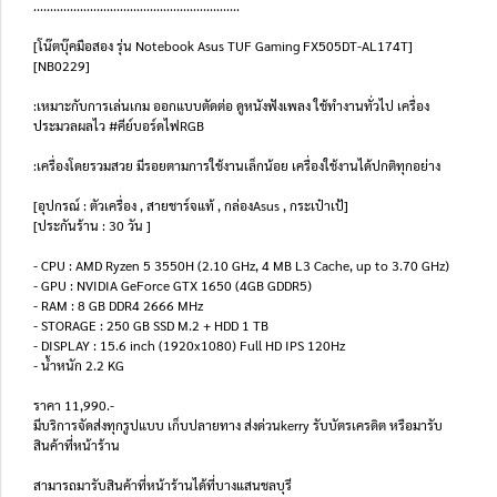
..............................................................
[โน๊ตบุ๊คมือสอง รุ่น Notebook Asus TUF Gaming FX505DT-AL174T]
[NB0229]
:เหมาะกับการเล่นเกม ออกแบบตัดต่อ ดูหนังฟังเพลง ใช้ทำงานทั่วไป เครื่อง
ประมวลผลไว #คีย์บอร์ดไฟRGB
:เครื่องโดยรวมสวย มีรอยตามการใช้งานเล็กน้อย เครื่องใช้งานได้ปกติทุกอย่าง
[อุปกรณ์ : ตัวเครื่อง , สายชาร์จแท้ , กล่องAsus , กระเป๋าเป้]
[ประกันร้าน : 30 วัน ]
- CPU : AMD Ryzen 5 3550H (2.10 GHz, 4 MB L3 Cache, up to 3.70 GHz)
- GPU : NVIDIA GeForce GTX 1650 (4GB GDDR5)
- RAM : 8 GB DDR4 2666 MHz
- STORAGE : 250 GB SSD M.2 + HDD 1 TB
- DISPLAY : 15.6 inch (1920x1080) Full HD IPS 120Hz
- น้ำหนัก 2.2 KG
ราคา 11,990.-
มีบริการจัดส่งทุกรูปแบบ เก็บปลายทาง ส่งด่วนkerry รับบัตรเครดิต หรือมารับ
สินค้าที่หน้าร้าน
สามารถมารับสินค้าที่หน้าร้านได้ที่บางแสนชลบุรี