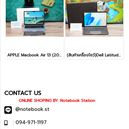
APPLE Macbook Air 13 (2025) M4 Ram16 SSD256 จอ13.6 นิ้ว ระดับ2k เครื่องสวย Cycle count 10 ครั้ง อุปกรณ์แท้ครบกล่องมีประกันศูนย์ ขายเพียง 32,990.-เท่านั้น
(สินค้าเครื่องโชว์)Dell Latitude 7450 2-in-1 ทัชกรีนหมุนจอได้ Ultra7-155U RAM16 SSD512GB จอ14 FHD+ สเปคสูง ทำงานเก่ง มีไฟใต้คีย์บอร์ด เครื่องสวยบางเบา ประกันศูนย์2029 ลดราคาพิเศษจากปกติ 38,990 .- ลดเหลือ 36,990.-
CONTACT US
ONLINE SHOPING BY. Notebook Station
@notebook.st
:
: 094-971-1197