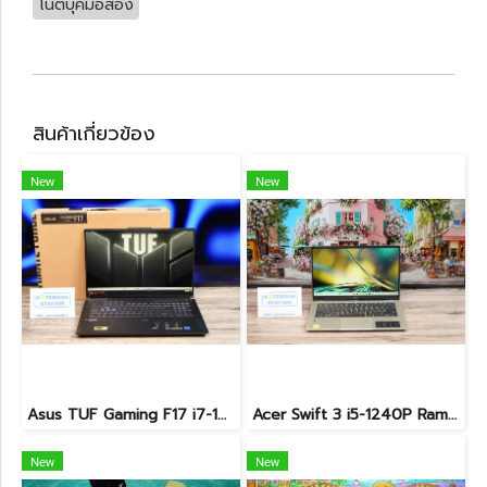
โน๊ตบุ๊คมือสอง
สินค้าเกี่ยวข้อง
New
New
Asus TUF Gaming F17 i7-12700H RTX4050 Ram16 SSD512 จอ17.3 144Hz เครื่องสวย จอใหญ่ สเปคแรง ครบกล่อง เพียง 34,990.-เท่านั้น
Acer Swift 3 i5-1240P Ram8 SSD512 จอ14 2k IPS สเปคสูง คีย์บอร์ดไฟ ดีไซน์สวย เรียบหรู บางเบา เครื่องพร้อมใช้งาน ขายเพียง 12,990.-
New
New