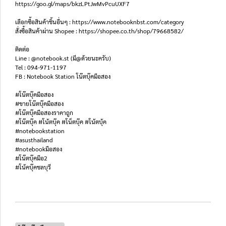
https://goo.gl/maps/bkzLPtJwMvPcuUXF7
เลือกซื้อสินค้าชิ้นอื่นๆ : https://www.notebooknbst.com/category
สั่งซื้อสินค้าผ่าน Shopee : https://shopee.co.th/shop/79668582/
ติดต่อ
Line : @notebook.st (มี@ด้วยนะครับ)
Tel : 094-971-1197
FB : Notebook Station โน๊ตบุ๊คมือสอง
#โน๊ตบุ๊คมือสอง
#ขายโน๊ตบุ๊คมือสอง
#โน๊ตบุ๊คมือสองราคาถูก
#โน๊ตบุ๊ค #โน้ตบุ๊ค #โน็ตบุ๊ค #โน้ตบุ้ค
#notebookstation
#asusthailand
#notebookมือสอง
#โน๊ตบุ๊คมือ2
#โน้คบุ๊คชลบุรี