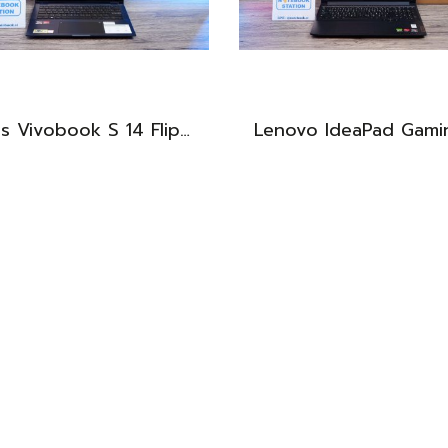
Asus Vivobook S 14 Flip OLED ทัชกรีนหมุนจอ360องศา Ryzen7-7730U Ram24 SSD512GB จอ14 2.8K OLED 90Hz จอภาพสวยคมชัดมาก ดีไซน์สวยทันสมัย ราคา 18,990.-
BEST DEAL