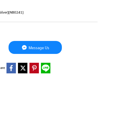
Silver][NB0241]
Message Us
are