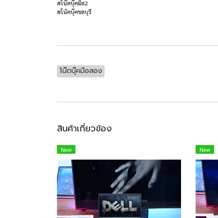
#โน๊ตบุ๊คมือ2
#โน้คบุ๊คชลบุรี
โน๊ตบุ๊คมือสอง
สินค้าเกี่ยวข้อง
New
New