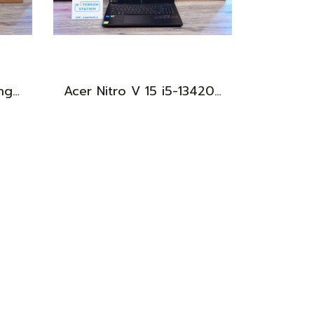
Lenovo IdeaPad Gaming 3 Ryzen5-5500H RAM16 RTX2050(4GB) 512GB M.2 จอ15.6 FHD 144Hz สเปคเกมมิ่ง คีย์บอร์ดไฟสีRGB เครื่องพร้อมใช้งาน ราคาเพียง 16,900.-
Acer Nitro V 15 i5-13420H Ram16 RTX2050(4GB) SSD512GB จอ15.6นิ้ว FHD 144Hz เกมมิ่งรุ่นใหม่ ดีไซน์ฝาหลังสุดเท่ มีประกันศูนย์2027 เครื่องพร้อมใช้งาน ราคาสุดคุ้มเพียง 17,990.-