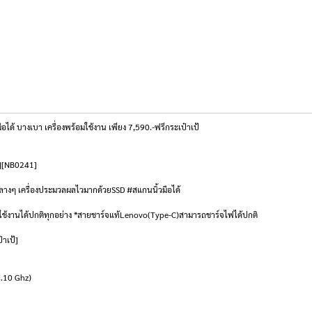
้ บางเบา เครื่องพร้อมใช้งาน เพียง 7,590.-ฟรีกระเป๋าเป้
r][NB0241]
ลางๆ เครื่องประมวลผลไวมากด้วยSSD #สแกนนิ้วมือได้
่องใช้งานได้ปกติทุกอย่าง *สายชาร์จแท้Lenovo(Type-C)สามารถชาร์จไฟได้ปกติ
๋าเป้]
4.10 Ghz)