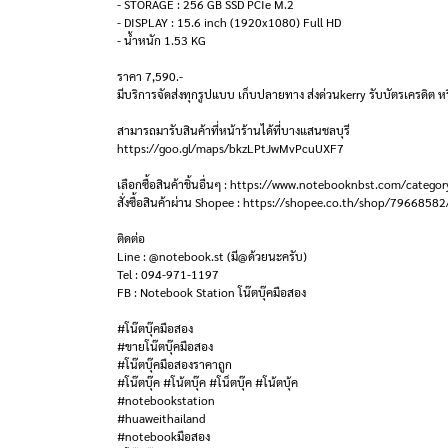
- STORAGE : 256 GB SSD PCIe M.2
- DISPLAY : 15.6 inch (1920x1080) Full HD
- น้ำหนัก 1.53 KG
ราคา 7,590.-
มีบริการจัดส่งทุกรูปแบบ เก็บปลายทาง ส่งด่วนkerry รับบัตรเครดิต หร
สามารถมารับสินค้าที่หน้าร้านได้ที่บางแสนชลบุรี
https://goo.gl/maps/bkzLPtJwMvPcuUXF7
เลือกซื้อสินค้าชิ้นอื่นๆ : https://www.notebooknbst.com/categor
สั่งซื้อสินค้าผ่าน Shopee : https://shopee.co.th/shop/79668582
ติดต่อ
Line : @notebook.st (มี@ด้วยนะครับ)
Tel : 094-971-1197
FB : Notebook Station โน๊ตบุ๊คมือสอง
#โน๊ตบุ๊คมือสอง
#ขายโน๊ตบุ๊คมือสอง
#โน๊ตบุ๊คมือสองราคาถูก
#โน๊ตบุ๊ค #โน้ตบุ๊ค #โน็ตบุ๊ค #โน้ตบุ้ค
#notebookstation
#huaweithailand
#notebookมือสอง