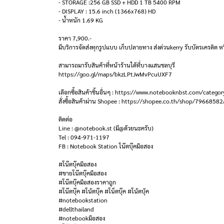
- STORAGE :256 GB SSD + HDD 1 TB 5400 RPM
- DISPLAY : 15.6 inch (1366x768) HD
- น้ำหนัก 1.69 KG
ราคา 7,900.-
มีบริการจัดส่งทุกรูปแบบ เก็บปลายทาง ส่งด่วนkerry รับบัตรเครดิต หร
สามารถมารับสินค้าที่หน้าร้านได้ที่บางแสนชลบุรี
https://goo.gl/maps/bkzLPtJwMvPcuUXF7
เลือกซื้อสินค้าชิ้นอื่นๆ : https://www.notebooknbst.com/categor
สั่งซื้อสินค้าผ่าน Shopee : https://shopee.co.th/shop/79668582
ติดต่อ
Line : @notebook.st (มี@ด้วยนะครับ)
Tel : 094-971-1197
FB : Notebook Station โน๊ตบุ๊คมือสอง
#โน๊ตบุ๊คมือสอง
#ขายโน๊ตบุ๊คมือสอง
#โน๊ตบุ๊คมือสองราคาถูก
#โน๊ตบุ๊ค #โน้ตบุ๊ค #โน็ตบุ๊ค #โน้ตบุ้ค
#notebookstation
#dellthailand
#notebookมือสอง