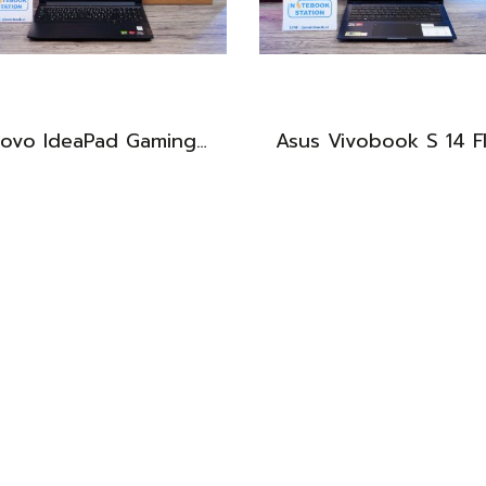
Lenovo IdeaPad Gaming 3 Ryzen5-5500H RAM16 RTX2050(4GB) 512GB M.2 จอ15.6 FHD 144Hz สเปคเกมมิ่ง คีย์บอร์ดไฟสีRGB เครื่องพร้อมใช้งาน ราคาเพียง 16,900.-
BEST DEAL