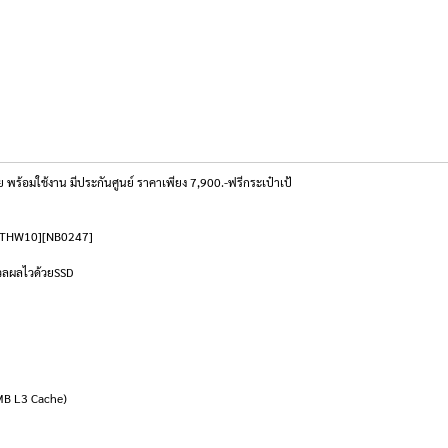
้อมใช้งาน มีประกันศูนย์ ราคาเพียง 7,900.-ฟรีกระเป๋าเป้
57ATHW10][NB0247]
มวลผลไวด้วยSSD
 MB L3 Cache)