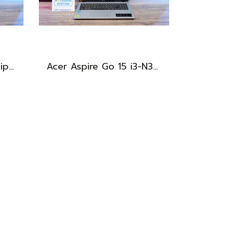
Asus Vivobook S 14 Flip OLED ทัชกรีนหมุนจอ360องศา Ryzen7-7730U Ram24 SSD512GB จอ14 2.8K OLED 90Hz จอภาพสวยคมชัดมาก ดีไซน์สวยทันสมัย ราคา 18,990.-
Acer Aspire Go 15 i3-N305 Ram8 SSD512 หน้าจอ15.6 FHD ตัวเครื่องดีไซน์สวยดูทันสมัย สเปคดี ทำงานเก่ง เครื่องพร้อมใช้งาน ขายเพียง 8,999.-