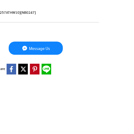
625257ATHW10][NB0247]
Message Us
are