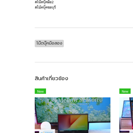
#โน๊ตบุ๊คมือ2
#โน้คบุ๊คชลบุรี
โน๊ตบุ๊คมือสอง
สินค้าเกี่ยวข้อง
New
New