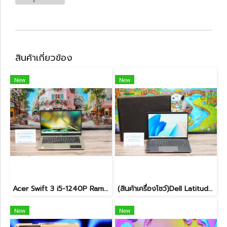
สินค้าเกี่ยวข้อง
New
New
Acer Swift 3 i5-1240P Ram8 SSD512 จอ14 2k IPS สเปคสูง คีย์บอร์ดไฟ ดีไซน์สวย เรียบหรู บางเบา เครื่องพร้อมใช้งาน ขายเพียง 12,990.-
(สินค้าเครื่องโชว์)Dell Latitude 7450 2-in-1 ทัชกรีนหมุนจอได้ Ultra7-155U RAM16 SSD512GB จอ14 FHD+ สเปคสูง ทำงานเก่ง มีไฟใต้คีย์บอร์ด เครื่องสวยบางเบา ประกันศูนย์2029 ลดราคาพิเศษจากปกติ 38,990 .- ลดเหลือ 36,990.-
New
New