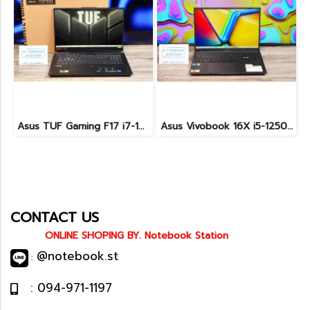
Asus TUF Gaming F17 i7-12700H RTX4050 Ram16 SSD512 จอ17.3 144Hz เครื่องสวย จอใหญ่ สเปคแรง ครบกล่อง เพียง 34,990.-เท่านั้น
Asus Vivobook 16X i5-12500H RTX4050(8GB) Ram32 ssd512 จอ16นิ้ว WUXGA 120Hz สเปคสูงมีการ์ดจอแยกหน้าจอใหญ่ ขายเพียง 27,900.-
CONTACT US
ONLINE SHOPING BY. Notebook Station
@notebook.st
:
: 094-971-1197