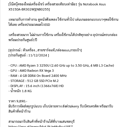
[โน๊ตบุ๊คของใหม่เครื่องโชว์ เครื่องสวยเทียบเท่ามือ1 รุ่น Notebook Asus
X515DA-BR302W][NB0255]
:เหมาะกับการทำงาน ดูหนังฟังเพลง ใช้งานทั่วไป เล่นเกมออกแบบเบาๆพอใช้งาน
ได้เลย เครื่องประมวลผลไวSSD
:เครื่องสวยมาก ไม่ผ่านการใช้งาน เครื่องใช้งานได้ปกติทุกอย่าง อุปกรณ์ครบกล่อง
พร้อมประกันศูนย์1ปี
[อุปกรณ์ : ตัวเครื่อง , สายชาร์จแท้,กล่องasus,กระเป๋า]
[ประกันศูนย์ : 11/12/2024 ]
- CPU : AMD Ryzen 3 3250U (2.60 GHz up to 3.50 GHz, 4 MB L3 Cache)
- GPU : AMD Radeon RX Vega 3
- RAM : 4 GB DDR4 On Board 2400 MHz
- STORAGE : 512 GB SSD PCIe M.2
- DISPLAY : 15.6 inch (1366x768) HD
- น้ำหนัก 1.8 KG
ราคา 9,890.-
มีบริการจัดส่งทุกรูปแบบ เก็บปลายทาง ส่งด่วนkerry รับบัตรเครดิต หรือมารับ
สินค้าที่หน้าร้าน
สามารถมารับสินค้าที่หน้าร้านได้ที่บางแสนชลบุรี
https://goo.gl/maps/bkzLPtJwMvPcuUXF7