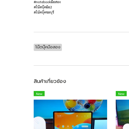
#notebookมือสอง
#โน๊ตบุ๊คมือ2
#โน้คบุ๊คชลบุรี
โน๊ตบุ๊คมือสอง
สินค้าเกี่ยวข้อง
New
New