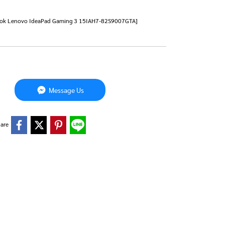
 Notebook Lenovo IdeaPad Gaming 3 15IAH7-82S9007GTA]
Message Us
are