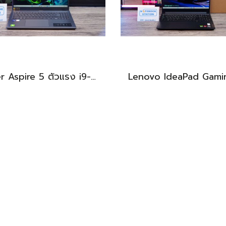
Acer Aspire 5 ตัวแรง i9-13900H Ram16 512GB M.2 จอ15.6นิ้ว FHD IPS สเปคสูงทำงานเก่ง ดีไซน์สวยเรียบหรูดูทันสมัย เครื่องพร้อมใช้งานในราคาสุดคุ้มเพียง 19,990.-เท่านั้น
BEST DEAL