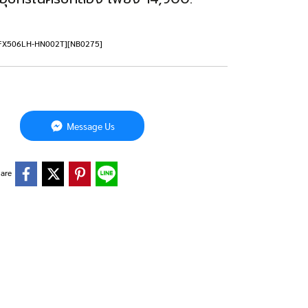
15 FX506LH-HN002T][NB0275]
Message Us
are