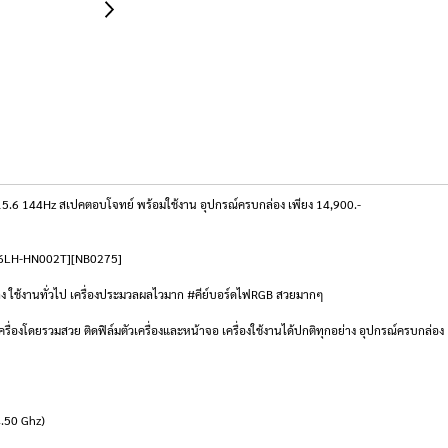
6 144Hz สเปคตอบโจทย์ พร้อมใช้งาน อุปกรณ์ครบกล่อง เพียง 14,900.-
X506LH-HN002T][NB0275]
 ใช้งานทั่วไป เครื่องประมวลผลไวมาก #คีย์บอร์ดไฟRGB สวยมากๆ
เครื่องโดยรวมสวย ติดฟิล์มตัวเครื่องและหน้าจอ เครื่องใช้งานได้ปกติทุกอย่าง อุปกรณ์ครบกล่อง
4.50 Ghz)