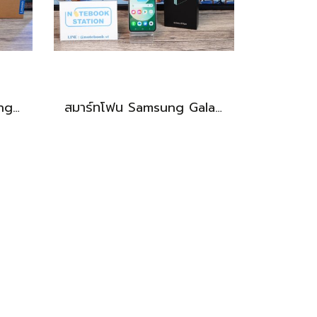
Lenovo IdeaPad Gaming 3 Ryzen5-5500H RAM16 RTX2050(4GB) 512GB M.2 จอ15.6 FHD 144Hz สเปคเกมมิ่ง คีย์บอร์ดไฟสีRGB เครื่องพร้อมใช้งาน ราคาเพียง 17,990.-
สมาร์ทโฟน Samsung Galaxy Z Flip6 (12+256GB) Light green (5G) พับจอได้ เครื่องสวย พร้อมใช้งาน ขายเพียง 11,900.- เท่านั้น