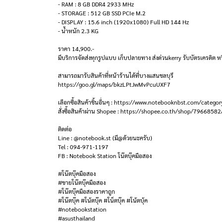
- RAM : 8 GB DDR4 2933 MHz
- STORAGE : 512 GB SSD PCIe M.2
- DISPLAY : 15.6 inch (1920x1080) Full HD 144 Hz
- น้ำหนัก 2.3 KG
ราคา 14,900.-
มีบริการจัดส่งทุกรูปแบบ เก็บปลายทาง ส่งด่วนkerry รับบัตรเครดิต หร
สามารถมารับสินค้าที่หน้าร้านได้ที่บางแสนชลบุรี
https://goo.gl/maps/bkzLPtJwMvPcuUXF7
เลือกซื้อสินค้าชิ้นอื่นๆ : https://www.notebooknbst.com/categor
สั่งซื้อสินค้าผ่าน Shopee : https://shopee.co.th/shop/79668582
ติดต่อ
Line : @notebook.st (มี@ด้วยนะครับ)
Tel : 094-971-1197
FB : Notebook Station โน๊ตบุ๊คมือสอง
#โน๊ตบุ๊คมือสอง
#ขายโน๊ตบุ๊คมือสอง
#โน๊ตบุ๊คมือสองราคาถูก
#โน๊ตบุ๊ค #โน้ตบุ๊ค #โน็ตบุ๊ค #โน้ตบุ้ค
#notebookstation
#asusthailand