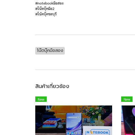
#notebookมือสอง
#โน๊ตบุ๊คมือ2
#โน้คบุ๊คชลบุรี
โน๊ตบุ๊คมือสอง
สินค้าเกี่ยวข้อง
New
New