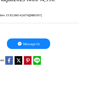
SI Modern 15 B12MO-626TH][NB0307]
Message Us
are