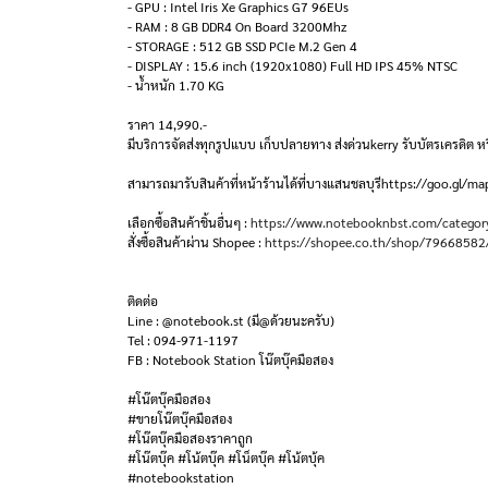
- GPU : Intel Iris Xe Graphics G7 96EUs
- RAM : 8 GB DDR4 On Board 3200Mhz
- STORAGE : 512 GB SSD PCIe M.2 Gen 4
- DISPLAY : 15.6 inch (1920x1080) Full HD IPS 45% NTSC
- น้ำหนัก 1.70 KG
ราคา 14,990.-
มีบริการจัดส่งทุกรูปแบบ เก็บปลายทาง ส่งด่วนkerry รับบัตรเครดิต หร
สามารถมารับสินค้าที่หน้าร้านได้ที่บางแสนชลบุรีhttps://goo.g
เลือกซื้อสินค้าชิ้นอื่นๆ :
https://www.notebooknbst.com/categor
สั่งซื้อสินค้าผ่าน Shopee :
https://shopee.co.th/shop/79668582
ติดต่อ
Line : @notebook.st (มี@ด้วยนะครับ)
Tel : 094-971-1197
FB : Notebook Station โน๊ตบุ๊คมือสอง
#โน๊ตบุ๊คมือสอง
#ขายโน๊ตบุ๊คมือสอง
#โน๊ตบุ๊คมือสองราคาถูก
#โน๊ตบุ๊ค #โน้ตบุ๊ค #โน็ตบุ๊ค #โน้ตบุ้ค
#notebookstation