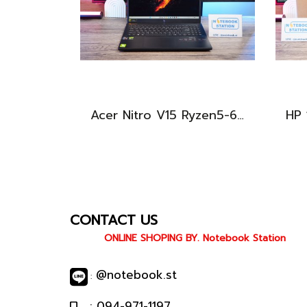
Acer Nitro V15 Ryzen5-6600H RTX2050(4GB) RAM16 512GB SSD จอ15.6นิ้ว FHD 165Hz sRGB100% เกมมิ่งรุ่นใหม่ ดีไซน์เครื่องบาง สวยเท่ดูทันสมัย มีประกันศูนย์2028 ราคาสุดคุ้มเพียง 17,990.-
CONTACT US
ONLINE SHOPING BY. Notebook Station
@notebook.st
:
: 094-971-1197