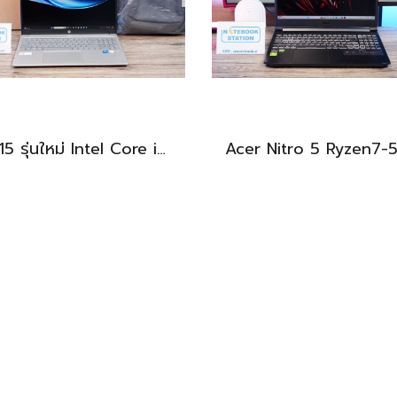
HP 15 รุ่นใหม่ Intel Core i5-1334U Ram16 512GB M.2 จอ15.6นิ้ว FHD IPS สเปคสูงทำงานเก่ง จอใหญ่มีแป้นตัวเลขแยก เครื่องสวยบางเบาพร้อมประกันศูนย์ยาว2027 ราคาสุดคุ้มเพียง 13,490.-
BEST DEAL