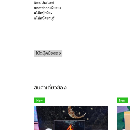
#msithailand
#notebookมือสอง
#โน๊ตบุ๊คมือ2
#โน้คบุ๊คชลบุรี
โน๊ตบุ๊คมือสอง
สินค้าเกี่ยวข้อง
New
New