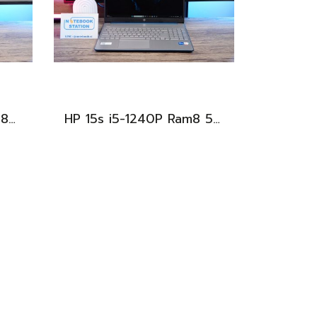
Acer Nitro 5 Ryzen7-5800H RTX-3060(6GB) Ram16 SSD512 จอ15.6 FHD 144Hz เกมมิ่งสเปคสูง เครื่องพร้อมใช้งาน ราคาสุดคุ้มเพียง 19,900.-
HP 15s i5-1240P Ram8 512GB M.2 จอ15.6นิ้ว FHD IPS สเปคดี ทำงานเก่ง จอใหญ่ มีแป้นตัวเลขแยก ดีไซน์เรียบหรูบางเบา พร้อมใช้งานเพียง 11,990.-เท่านั้น