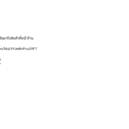
ือมารับสินค้าที่หน้าร้าน
l/maps/bkzLPtJwMvPcuUXF7
y
/