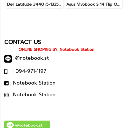
Dell Latitude 3440 i5-1335U Ram8 SSD512 จอ14นิ้ว สเปคดี คีย์บอร์ดไฟ เครื่องประมวลผลไวพร้อมใช้งาน เพียง 13,990.-
Asus Vivobook S 14 Flip OLED ทัชกรีนหมุนจอ360องศา Ryzen7-7730U Ram24 SSD512GB จอ14 2.8K OLED 90Hz จอภาพสวยคมชัดมาก ดีไซน์สวยทันสมัย ราคา 18,990.-
CONTACT US
ONLINE SHOPING BY. Notebook Station
@notebook.st
:
: 094-971-1197
: Notebook Station
: Notebook Station
@notebook.st