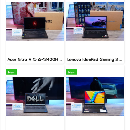
Acer Nitro V 15 i5-13420H Ram16 RTX2050(4GB) SSD512GB จอ15.6นิ้ว FHD 144Hz เกมมิ่งรุ่นใหม่ ดีไซน์ฝาหลังสุดเท่ มีประกันศูนย์2027 เครื่องพร้อมใช้งาน ราคาสุดคุ้มเพียง 17,990.-
Lenovo IdeaPad Gaming 3 Ryzen5-5500H RAM16 RTX2050(4GB) 512GB M.2 จอ15.6 FHD 144Hz สเปคเกมมิ่ง คีย์บอร์ดไฟสีRGB เครื่องพร้อมใช้งาน ราคาเพียง 16,900.-
New
New