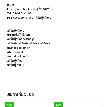
ติดต่อ
Line : @notebook.st (มี@ด้วยนะครับ)
Tel : 094-971-1197
FB : Notebook Station โน๊ตบุ๊คมือสอง
#โน๊ตบุ๊คมือสอง
#ขายโน๊ตบุ๊คมือสอง
#โน๊ตบุ๊คมือสองราคาถูก
#โน๊ตบุ๊ค #โน้ตบุ๊ค #โน็ตบุ๊ค #โน้ตบุ้ค
#notebookstation
#hpthailand
#notebookมือสอง
#โน๊ตบุ๊คมือ2
#โน้คบุ๊คชลบุรี
สินค้าเกี่ยวข้อง
New
New