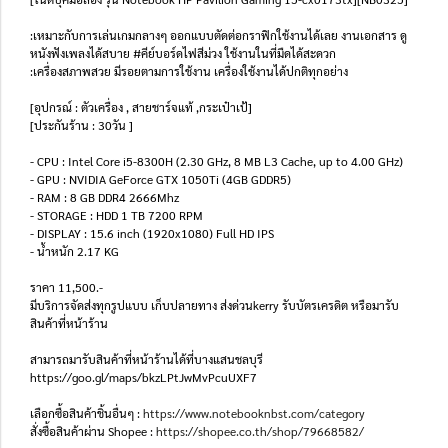
:เหมาะกับการเล่นเกมกลางๆ ออกแบบตัดต่อกราฟิกใช้งานได้เลย งานเอกสาร ดู
หนังฟังเพลงได้สบาย #คีย์บอร์ดไฟสีม่วง ใช้งานในที่มืดได้สะดวก
:เครื่องสภาพสวย มีรอยตามการใช้งาน เครื่องใช้งานได้ปกติทุกอย่าง
[อุปกรณ์ : ตัวเครื่อง , สายชาร์จแท้ ,กระเป๋าเป้]
[ประกันร้าน : 30วัน ]
- CPU : Intel Core i5-8300H (2.30 GHz, 8 MB L3 Cache, up to 4.00 GHz)
- GPU : NVIDIA GeForce GTX 1050Ti (4GB GDDR5)
- RAM : 8 GB DDR4 2666Mhz
- STORAGE : HDD 1 TB 7200 RPM
- DISPLAY : 15.6 inch (1920x1080) Full HD IPS
- น้ำหนัก 2.17 KG
ราคา 11,500.-
มีบริการจัดส่งทุกรูปแบบ เก็บปลายทาง ส่งด่วนkerry รับบัตรเครดิต หรือมารับ
สินค้าที่หน้าร้าน
สามารถมารับสินค้าที่หน้าร้านได้ที่บางแสนชลบุรี
https://goo.gl/maps/bkzLPtJwMvPcuUXF7
เลือกซื้อสินค้าชิ้นอื่นๆ :
https://www.notebooknbst.com/category
สั่งซื้อสินค้าผ่าน Shopee :
https://shopee.co.th/shop/79668582/