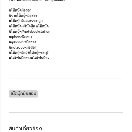
#โน๊ตบุ๊คมือสอง
#ขายโน๊ตบุ๊คมือสอง
#โน๊ตบุ๊คมือสองราคาถูก
#โน๊ตบุ๊ค #โน้ตบุ๊ค #โน็ตบุ๊ค
#โน้ตบุ้ค#notebookstation
#iphoneมือสอง
#iphone12มือสอง
#notebookมือสอง
#โน๊ตบุ๊คมือ2#โน้คบุ๊คชลบุรี
#ไอโฟนมือสอง#ไอโฟนมือ2
โน๊ตบุ๊คมือสอง
สินค้าเกี่ยวข้อง