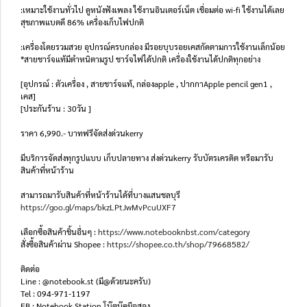
:เหมาะใช้งานทั่วไป ดูหนังฟังเพลง ใช้งานอินเตอร์เน็ต เชื่อมต่อ wi-fi ใช้งานได้เลย
สุขภาพแบตดี 86% เครื่องเก็บไฟปกติ
:เครื่องโดยรวมสวย อุปกรณ์ครบกล่อง มีรอยบุบรอยเคสกัดตามการใช้งานเล็กน้อย
*สายชาร์จแท้มีตำหนิตามรูป ชาร์จไฟได้ปกติ เครื่องใช้งานได้ปกติทุกอย่าง
[อุปกรณ์ : ตัวเครื่อง , สายชาร์จแท้, กล่องapple , ปากกาApple pencil gen1 ,
เคส]
[ประกันร้าน : 30วัน ]
ราคา 6,990.- บาทฟรีจัดส่งด่วนkerry
มีบริการจัดส่งทุกรูปแบบ เก็บปลายทาง ส่งด่วนkerry รับบัตรเครดิต หรือมารับ
สินค้าที่หน้าร้าน
สามารถมารับสินค้าที่หน้าร้านได้ที่บางแสนชลบุรี
https://goo.gl/maps/bkzLPtJwMvPcuUXF7
เลือกซื้อสินค้าชิ้นอื่นๆ :
https://www.notebooknbst.com/category
สั่งซื้อสินค้าผ่าน Shopee :
https://shopee.co.th/shop/79668582/
ติดต่อ
Line : @notebook.st (มี@ด้วยนะครับ)
Tel : 094-971-1197
FB : Notebook Station โน๊ตบุ๊คมือสอง