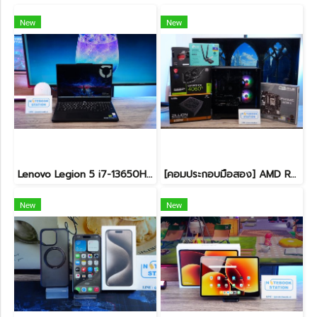
New
New
Lenovo Legion 5 i7-13650HX RTX5060(8GB) RAM16 512GB M.2 จอ15.3นิ้ว FHD+ 165Hz เกมมิ่งสเปคสูง คีย์บอร์ดไฟสีขาว ดีไซน์เรียบหรูดูทันสมัย ประกันศูนย์ยาวถึงปี2028 เครื่องพร้อมใช้งานในราคาสุดคุ้มเพียง 39,990.-
[คอมประกอบมือสอง] AMD Ryzen5-7500F / RTX-4060Ti(8GB) / 16B(8GBx2) DDR5 5600MHz / 1TB SSD M.2 / ASUS PRIME A620M-K / SUPER FLOWER ZILLION 650W 80 PLUS BRONZE สเปคสูง พร้อมใช้งานในราาสุดคุ้มเพียง 24,990.-
New
New