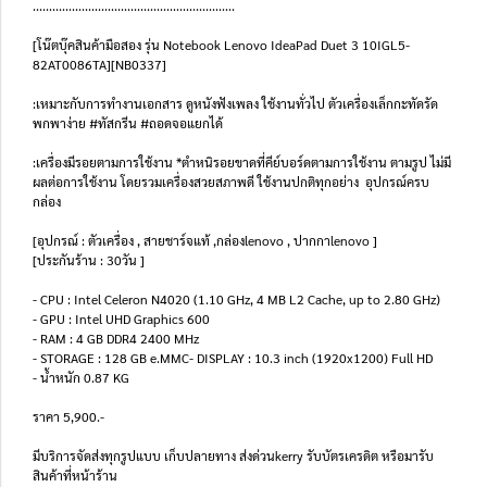
..............................................................
[โน๊ตบุ๊คสินค้ามือสอง รุ่น Notebook Lenovo IdeaPad Duet 3 10IGL5-
82AT0086TA][NB0337]
:เหมาะกับการทำงานเอกสาร ดูหนังฟังเพลง ใช้งานทั่วไป ตัวเครื่องเล็กกะทัดรัด
พกพาง่าย #ทัสกรีน #ถอดจอแยกได้
:เครื่องมีรอยตามการใช้งาน *ตำหนิรอยขาดที่คีย์บอร์ดตามการใช้งาน ตามรูป ไม่มี
ผลต่อการใช้งาน โดยรวมเครื่องสวยสภาพดี ใช้งานปกติทุกอย่าง อุปกรณ์ครบ
กล่อง
[อุปกรณ์ : ตัวเครื่อง , สายชาร์จแท้ ,กล่องlenovo , ปากกาlenovo ]
[ประกันร้าน : 30วัน ]
- CPU : Intel Celeron N4020 (1.10 GHz, 4 MB L2 Cache, up to 2.80 GHz)
- GPU : Intel UHD Graphics 600
- RAM : 4 GB DDR4 2400 MHz
- STORAGE : 128 GB e.MMC- DISPLAY : 10.3 inch (1920x1200) Full HD
- น้ำหนัก 0.87 KG
ราคา 5,900.-
มีบริการจัดส่งทุกรูปแบบ เก็บปลายทาง ส่งด่วนkerry รับบัตรเครดิต หรือมารับ
สินค้าที่หน้าร้าน