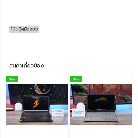
โน๊ตบุ๊คมือสอง
สินค้าเกี่ยวข้อง
New
New