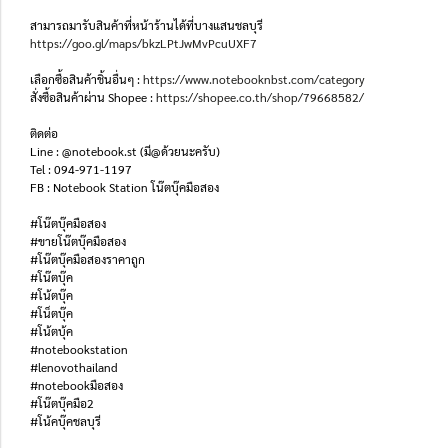
สามารถมารับสินค้าที่หน้าร้านได้ที่บางแสนชลบุรี
https://goo.gl/maps/bkzLPtJwMvPcuUXF7
เลือกซื้อสินค้าชิ้นอื่นๆ :
https://www.notebooknbst.com/category
สั่งซื้อสินค้าผ่าน Shopee :
https://shopee.co.th/shop/79668582/
ติดต่อ
Line : @notebook.st (มี@ด้วยนะครับ)
Tel : 094-971-1197
FB : Notebook Station โน๊ตบุ๊คมือสอง
#โน๊ตบุ๊คมือสอง
#ขายโน๊ตบุ๊คมือสอง
#โน๊ตบุ๊คมือสองราคาถูก
#โน๊ตบุ๊ค
#โน้ตบุ๊ค
#โน็ตบุ๊ค
#โน้ตบุ้ค
#notebookstation
#lenovothailand
#notebookมือสอง
#โน๊ตบุ๊คมือ2
#โน้คบุ๊คชลบุรี