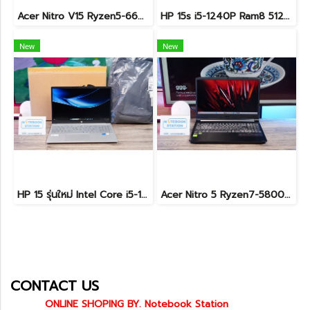
Acer Nitro V15 Ryzen5-6600H RTX2050(4GB) RAM16 512GB SSD จอ15.6นิ้ว FHD 165Hz sRGB100% เกมมิ่งรุ่นใหม่ ดีไซน์เครื่องบาง สวยเท่ดูทันสมัย มีประกันศูนย์2028 ราคาสุดคุ้มเพียง 17,990.-
HP 15s i5-1240P Ram8 512GB M.2 จอ15.6นิ้ว FHD IPS สเปคดี ทำงานเก่ง จอใหญ่ มีแป้นตัวเลขแยก ดีไซน์เรียบหรูบางเบา พร้อมใช้งานเพียง 11,990.-เท่านั้น
New
New
HP 15 รุ่นใหม่ Intel Core i5-1334U Ram16 512GB M.2 จอ15.6นิ้ว FHD IPS สเปคสูงทำงานเก่ง จอใหญ่มีแป้นตัวเลขแยก เครื่องสวยบางเบาพร้อมประกันศูนย์ยาว2027 ราคาสุดคุ้มเพียง 13,490.-
Acer Nitro 5 Ryzen7-5800H RTX-3060(6GB) Ram16 SSD512 จอ15.6 FHD 144Hz เกมมิ่งสเปคสูง เครื่องพร้อมใช้งาน ราคาสุดคุ้มเพียง 19,900.-
CONTACT US
ONLINE SHOPING BY. Notebook Station