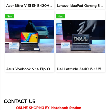
Acer Nitro V 15 i5-13420H Ram16 RTX2050(4GB) SSD512GB จอ15.6นิ้ว FHD 144Hz เกมมิ่งรุ่นใหม่ ดีไซน์ฝาหลังสุดเท่ มีประกันศูนย์2027 เครื่องพร้อมใช้งาน ราคาสุดคุ้มเพียง 17,990.-
Lenovo IdeaPad Gaming 3 Ryzen5-5500H RAM16 RTX2050(4GB) 512GB M.2 จอ15.6 FHD 144Hz สเปคเกมมิ่ง คีย์บอร์ดไฟสีRGB เครื่องพร้อมใช้งาน ราคาเพียง 16,900.-
New
New
Asus Vivobook S 14 Flip OLED ทัชกรีนหมุนจอ360องศา Ryzen7-7730U Ram24 SSD512GB จอ14 2.8K OLED 90Hz จอภาพสวยคมชัดมาก ดีไซน์สวยทันสมัย ราคา 18,990.-
Dell Latitude 3440 i5-1335U Ram8 SSD512 จอ14นิ้ว สเปคดี คีย์บอร์ดไฟ เครื่องประมวลผลไวพร้อมใช้งาน เพียง 13,990.-
CONTACT US
ONLINE SHOPING BY. Notebook Station