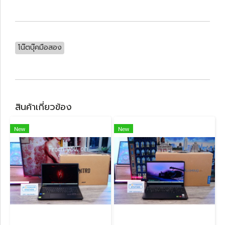
โน๊ตบุ๊คมือสอง
สินค้าเกี่ยวข้อง
New
New