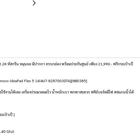
 ทัสกรีน หมุนจอ มีปากกา ครบกล่อง พร้อมประกันศูนย์ เพียง 21,990.- ฟรีกระเป๋าเป้
book Lenovo IdeaPad Flex 5 14IAU7-82R7003DTA][NB0385]
ใช้งานได้เลย เครื่องประมวลผลไว น้ำหนักเบา พกพาสะดวก #คีย์บอร์ดมีไฟ #สแกนนิ้วได้
ะเป๋าเป้ ]
4.40 Ghz)