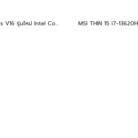
Asus V16 รุ่นใหม่ Intel Core5-210H RTX-4050(6GB) Ram16 512GB M.2 จอ16นิ้ว WUXGA 144Hz จอสวย สเปคสูง ดีไซน์ตัวเครื่องเรียบสวยดูทันสมัย พร้แมประกันศูนย์ยาวๆถึงปี2028 ขายในราคาสุดตุ้มเพียง 25,990.-เท่านั้น
BEST DEAL