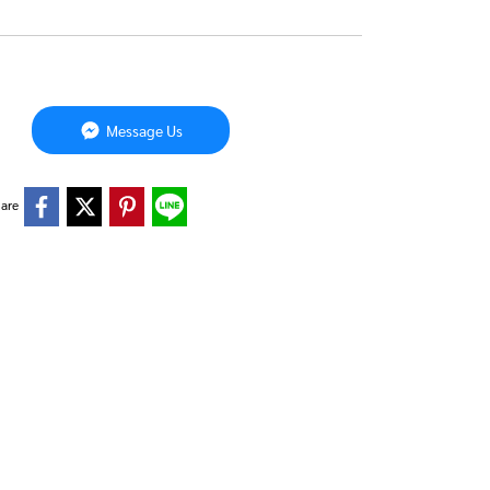
Message Us
are