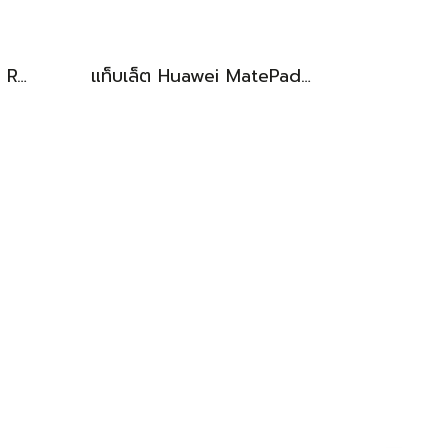
MSI THIN 15 i7-13620H RTX-2050(4GB) Ram8 SSD512 จอ15.6 FHD 144Hz สเปคเกมมิ่ง คีย์บอร์ดไฟสีฟ้า ดีไซน์เรียบหรู น้ำหนักเบาไม่ถึง2kg เครื่องมีประกันศูนย์พร้อมใช้งานในราคาสุดคุ้มเพียง 18,500.-เท่านั้น
แท็บเล็ต Huawei MatePad 11.5 Wi-Fi (6+128) Midnight Grey มีปากกามาให้ พร้อมใช้งาน ราคาเพียง 6,490.-