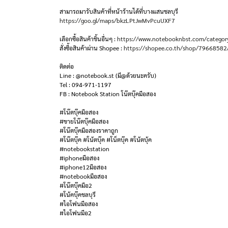
สามารถมารับสินค้าที่หน้าร้านได้ที่บางแสนชลบุรี
https://goo.gl/maps/bkzLPtJwMvPcuUXF7
เลือกซื้อสินค้าชิ้นอื่นๆ :
https://www.notebooknbst.com/categor
สั่งซื้อสินค้าผ่าน Shopee :
https://shopee.co.th/shop/79668582
ติดต่อ
Line : @notebook.st (มี@ด้วยนะครับ)
Tel : 094-971-1197
FB : Notebook Station โน๊ตบุ๊คมือสอง
#โน๊ตบุ๊คมือสอง
#ขายโน๊ตบุ๊คมือสอง
#โน๊ตบุ๊คมือสองราคาถูก
#โน๊ตบุ๊ค #โน้ตบุ๊ค #โน็ตบุ๊ค #โน้ตบุ้ค
#notebookstation
#iphoneมือสอง
#iphone12มือสอง
#notebookมือสอง
#โน๊ตบุ๊คมือ2
#โน้คบุ๊คชลบุรี
#ไอโฟนมือสอง
#ไอโฟนมือ2