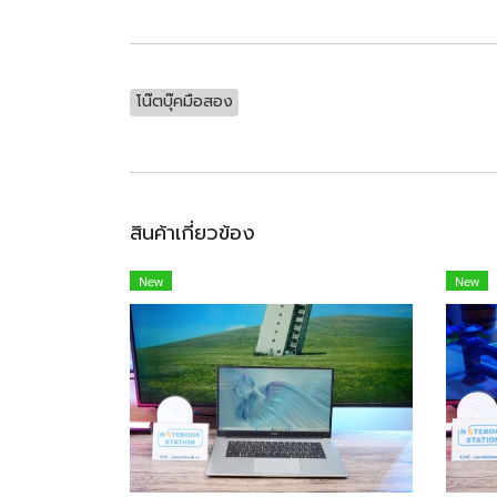
โน๊ตบุ๊คมือสอง
สินค้าเกี่ยวข้อง
New
New