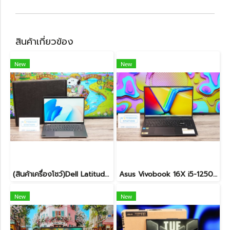
สินค้าเกี่ยวข้อง
New
New
(สินค้าเครื่องโชว์)Dell Latitude 7450 2-in-1 ทัชกรีนหมุนจอได้ Ultra7-155U RAM16 SSD512GB จอ14 FHD+ สเปคสูง ทำงานเก่ง มีไฟใต้คีย์บอร์ด เครื่องสวยบางเบา ประกันศูนย์2029 ลดราคาพิเศษจากปกติ 38,990 .- ลดเหลือ 36,990.-
Asus Vivobook 16X i5-12500H RTX4050(8GB) Ram32 ssd512 จอ16นิ้ว WUXGA 120Hz สเปคสูงมีการ์ดจอแยกหน้าจอใหญ่ ขายเพียง 27,900.-
New
New