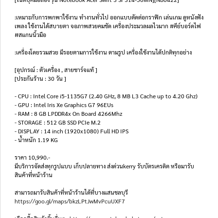
:เหมาะกับการพกพาใช้งาน ทำงานทั่วไป ออกแบบตัดต่อกราฟิก เล่นเกม ดูหนังฟัง
เพลง ใช้งานได้สบายตา จอภาพสวยคมชัด เครื่องประมวลผลไวมาก #คีย์บอร์ดไฟ
#สแกนนิ้วมือ
:เครื่องโดยรวมสวย มีรอยตามการใช้งาน ตามรูป เครื่องใช้งานได้ปกติทุกอย่าง
[อุปกรณ์ : ตัวเครื่อง , สายชาร์จแท้ ]
[ประกันร้าน : 30 วัน ]
- CPU : Intel Core i5-1135G7 (2.40 GHz, 8 MB L3 Cache up to 4.20 Ghz)
- GPU : Intel Iris Xe Graphics G7 96EUs
- RAM : 8 GB LPDDR4x On Board 4266Mhz
- STORAGE : 512 GB SSD PCIe M.2
- DISPLAY : 14 inch (1920x1080) Full HD IPS
- น้ำหนัก 1.19 KG
ราคา 10,990.-
มีบริการจัดส่งทุกรูปแบบ เก็บปลายทาง ส่งด่วนkerry รับบัตรเครดิต หรือมารับ
สินค้าที่หน้าร้าน
สามารถมารับสินค้าที่หน้าร้านได้ที่บางแสนชลบุรี
https://goo.gl/maps/bkzLPtJwMvPcuUXF7