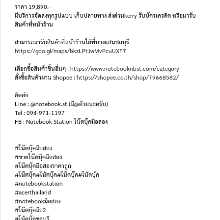
ราคา 19,890.-
มีบริการจัดส่งทุกรูปแบบ เก็บปลายทาง ส่งด่วนkerry รับบัตรเครดิต หรือมารับ
สินค้าที่หน้าร้าน
สามารถมารับสินค้าที่หน้าร้านได้ที่บางแสนชลบุรี
https://goo.gl/maps/bkzLPtJwMvPcuUXF7
เลือกซื้อสินค้าชิ้นอื่นๆ :
https://www.notebooknbst.com/category
สั่งซื้อสินค้าผ่าน Shopee :
https://shopee.co.th/shop/79668582/
ติดต่อ
Line : @notebook.st (มี@ด้วยนะครับ)
Tel : 094-971-1197
FB : Notebook Station โน๊ตบุ๊คมือสอง
#โน๊ตบุ๊คมือสอง
#ขายโน๊ตบุ๊คมือสอง
#โน๊ตบุ๊คมือสองราคาถูก
#โน๊ตบุ๊ค#โน้ตบุ๊ค#โน็ตบุ๊ค#โน้ตบุ้ค
#notebookstation
#acerthailand
#notebookมือสอง
#โน๊ตบุ๊คมือ2
#โน้คบุ๊คชลบุรี