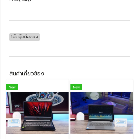
โน๊ตบุ๊คมือสอง
สินค้าเกี่ยวข้อง
New
New