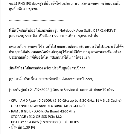
จอ14 FHD IPS สเปคสูง คีย์บอร์ดไฟ เครื่องบางเบาสะดวกพกพา พร้อมประกัน
ศูนย์ เพียง 19,890.-
.............................................................
[โน๊ตบุ๊คสินค้ามือ1 ไม่แกะกล่อง รุ่น Notebook Acer Swift X SFX14-R2VB]
[NB0320] ราคามือ1เปิดตัว 31,990 ขายเพียง 19,890 เท่านั้น
:เหมาะกับการพกพาใช้งานทั่วไป ออกแบบตัดต่อ เขียนแบบ รันโปรแกรม รันโค้ด
ต่างๆ จะใช้เล่นเกมออนไลน์สเปคสูงๆ ใช้งานได้ได้สบายๆ ภาพสวยคมชัด เครื่อง
ประมวลผลไว #คีย์บอร์ดไฟ #สแกนนิ้วได้ #การ์ดจอแยก
:สินค้ามือ1 ไม่แกะกล่อง พร้อมประกันศูนย์ยาว1ปีกว่า
[อุปกรณ์ : ตัวเครื่อง , สายชาร์จแท้ ,กล่องacer,กระเป๋าacer]
[ประกันศูนย์ : 21/02/2025 ] Onsite Service ช่างacer เข้าซ่อมฟรีถึงบ้าน
- CPU : AMD Ryzen 5 5600U (2.30 GHz up to 4.20 GHz, 16MB L3 Cache)
- GPU : NVIDIA GeForce RTX 3050 (4GB GDDR6)
- RAM : 8 GB LPDDR4x On Board 4266Mhz
- STORAGE : 512 GB SSD PCIe M.2
- DISPLAY : 14 inch (1920x1080) Full HD IPS
- น้ำหนัก 1.39 KG