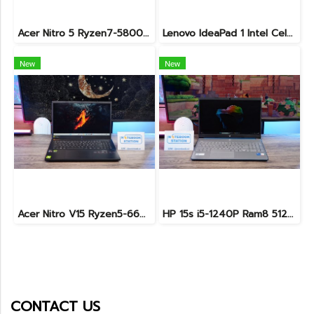
Acer Nitro 5 Ryzen7-5800H RTX-3060(6GB) Ram16 SSD512 จอ15.6 FHD 144Hz เกมมิ่งสเปคสูง เครื่องพร้อมใช้งาน ราคาสุดคุ้มเพียง 19,900.-
Lenovo IdeaPad 1 Intel Celeron N4020 Ram4 SSD256GB จอ14.0 HD หน้าจอเล็กเหมาะแก่การพกพา ใช้งานทั่วไป ราคาถูกมาก เพียง 3,900.- พร้อมใช้งาน(สินค้ามีตำหนิขายถูกประกันร้าน7วัน)
New
New
Acer Nitro V15 Ryzen5-6600H RTX2050(4GB) RAM16 512GB SSD จอ15.6นิ้ว FHD 165Hz sRGB100% เกมมิ่งรุ่นใหม่ ดีไซน์เครื่องบาง สวยเท่ดูทันสมัย มีประกันศูนย์2028 ราคาสุดคุ้มเพียง 17,990.-
HP 15s i5-1240P Ram8 512GB M.2 จอ15.6นิ้ว FHD IPS สเปคดี ทำงานเก่ง จอใหญ่ มีแป้นตัวเลขแยก ดีไซน์เรียบหรูบางเบา พร้อมใช้งานเพียง 11,990.-เท่านั้น
CONTACT US