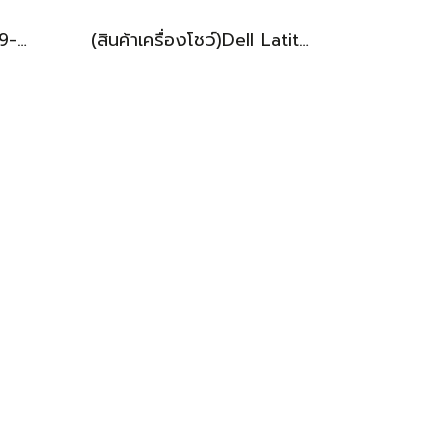
Acer Aspire 5 ตัวแรง i9-13900H Ram16 512GB M.2 จอ15.6นิ้ว FHD IPS สเปคสูงทำงานเก่ง ดีไซน์สวยเรียบหรูดูทันสมัย เครื่องพร้อมใช้งานในราคาสุดคุ้มเพียง 19,990.-เท่านั้น
(สินค้าเครื่องโชว์)Dell Latitude 7450 2-in-1 ทัชกรีนหมุนจอได้ Ultra7-155U RAM16 SSD512GB จอ14 FHD+ สเปคสูง ทำงานเก่ง มีไฟใต้คีย์บอร์ด เครื่องสวยบางเบา ประกันศูนย์2029 ลดราคาพิเศษจากปกติ 38,990 .- ลดเหลือ 36,990.-