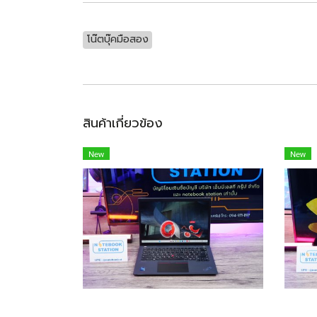
โน๊ตบุ๊คมือสอง
สินค้าเกี่ยวข้อง
New
New