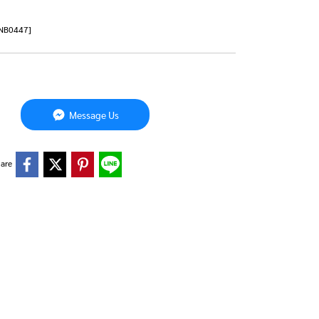
][NB0447]
Message Us
are