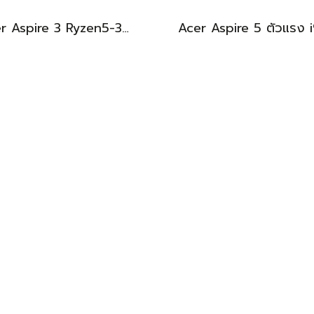
Acer Aspire 3 Ryzen5-3500U Ram8 512GB M.2 จอ 14นิ้ว FHD สเปคทำงานทั่วไป เบาบางพกพาสะดวก อุปกรณ์ครบกล่องเครื่องพร้อมใช้งานเพียง 7,490.-เท่านั้น
BEST DEAL