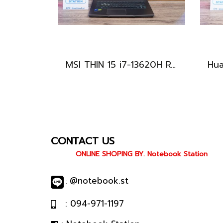
MSI THIN 15 i7-13620H RTX-2050(4GB) Ram8 SSD512 จอ15.6 FHD 144Hz สเปคเกมมิ่ง คีย์บอร์ดไฟสีฟ้า ดีไซน์เรียบหรู น้ำหนักเบาไม่ถึง2kg เครื่องมีประกันศูนย์พร้อมใช้งานในราคาสุดคุ้มเพียง 18,500.-เท่านั้น
CONTACT US
ONLINE SHOPING BY. Notebook Station
@notebook.st
:
: 094-971-1197