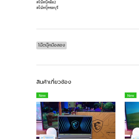
#โน๊ตบุ๊คมือ2
#โน้คบุ๊คชลบุรี
โน๊ตบุ๊คมือสอง
สินค้าเกี่ยวข้อง
New
New