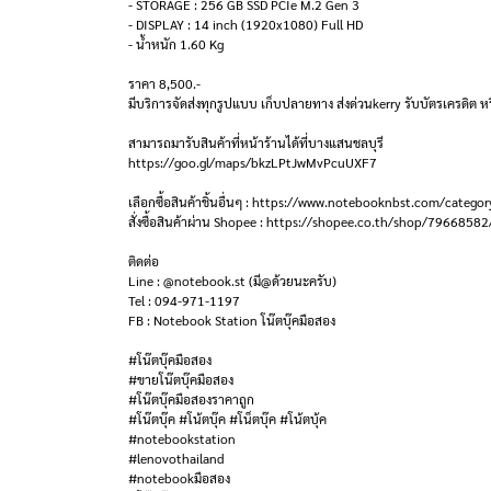
- STORAGE : 256 GB SSD PCIe M.2 Gen 3
- DISPLAY : 14 inch (1920x1080) Full HD
- น้ำหนัก 1.60 Kg
ราคา 8,500.-
มีบริการจัดส่งทุกรูปแบบ เก็บปลายทาง ส่งด่วนkerry รับบัตรเครดิต หร
สามารถมารับสินค้าที่หน้าร้านได้ที่บางแสนชลบุรี
https://goo.gl/maps/bkzLPtJwMvPcuUXF7
เลือกซื้อสินค้าชิ้นอื่นๆ : https://www.notebooknbst.com/categor
สั่งซื้อสินค้าผ่าน Shopee : https://shopee.co.th/shop/79668582
ติดต่อ
Line : @notebook.st (มี@ด้วยนะครับ)
Tel : 094-971-1197
FB : Notebook Station โน๊ตบุ๊คมือสอง
#โน๊ตบุ๊คมือสอง
#ขายโน๊ตบุ๊คมือสอง
#โน๊ตบุ๊คมือสองราคาถูก
#โน๊ตบุ๊ค #โน้ตบุ๊ค #โน็ตบุ๊ค #โน้ตบุ้ค
#notebookstation
#lenovothailand
#notebookมือสอง