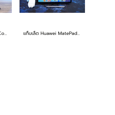
Asus V16 รุ่นใหม่ Intel Core5-210H RTX-4050(6GB) Ram16 512GB M.2 จอ16นิ้ว WUXGA 144Hz จอสวย สเปคสูง ดีไซน์ตัวเครื่องเรียบสวยดูทันสมัย พร้แมประกันศูนย์ยาวๆถึงปี2028 ขายในราคาสุดตุ้มเพียง 25,990.-เท่านั้น
แท็บเล็ต Huawei MatePad 11.5 Wi-Fi (6+128) Midnight Grey มีปากกามาให้ พร้อมใช้งาน ราคาเพียง 6,490.-