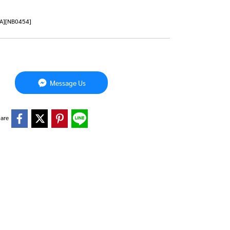
TA][NB0454]
Message Us
are