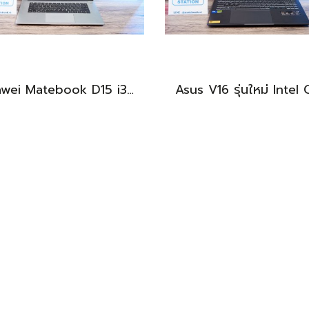
Huawei Matebook D15 i3-10110U Ram8 256GB M.2 จอ15.6นิ้ว FHD IPS 60hz สเปคทำงานทั่วไป หน้าจอใหญ่ ดีไซน์เครื่องบางเบา เครื่องพร้อมใช้งาน ขายถูกเพียง 6,990.-เท่านั้น
BEST DEAL