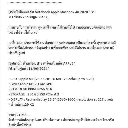
..............................................................
[โน๊ตบุ๊คมือสอง รุ่น Notebook Apple Macbook Air 2020 13"
M1/8GB/256GB][NB0457]
:เหมาะกับการทำงาน ดูหนังฟังเพลง ใช้งานทั่วไป งานออกแบบตัดต่อกราฟิก
เครื่องใช้งานได้ไวเลย
:เครื่องสวย ผ่านการใช้งานน้อยมาก Cycle count เพียงแค่ 3 ครั้ง สุขภาพแบตดี
มาก เครื่องใช้งานปกติทุกอย่าง #พึ่งออกช็อปมาได้ไม่นาน #เครื่องสวยมาก #มี
ประกันศูนย์
[อุปกรณ์ : ตัวเครื่อง, สายชาร์จแท้, กล่องAPPLE ]
[ประกันศูนย์ : 16/06/2024 ]
- CPU : Apple M1 (2.06 GHz, 16 MB L2 Cache up to 3.20)
- GPU : Apple M1 7-Core GPU
- RAM : 8 GB DDR4 4266 MHz
- STORAGE : 256 GB SSD PCIe M.2
- DISPLAY : Retina display 13.3" (2560x1600) resolution at 227 pixels
- น้ำหนัก 1.29 KG
ราคา 21,500.-
มีบริการจัดส่งทุกรูปแบบ เก็บปลายทาง ส่งด่วนkerry รับบัตรเครดิต หรือมารับ
สินค้าที่หน้าร้าน