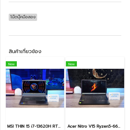
โน๊ตบุ๊คมือสอง
สินค้าเกี่ยวข้อง
New
New
MSI THIN 15 i7-13620H RTX-3050(4GB) Ram24 SSD512GB จอ15.6 FHD 144Hz เกมมิ่งสเปคสูง ดีไซน์สวยดูทันสมัย น้ำหนักเบาไม่ถึง2kg พร้อมประกันศูนย์2027 ราคาสุดคุ้มเพียง 23,900.-
Acer Nitro V15 Ryzen5-6600H RTX2050(4GB) RAM16 512GB SSD จอ15.6นิ้ว FHD 165Hz sRGB100% เกมมิ่งรุ่นใหม่ ดีไซน์เครื่องบาง สวยเท่ดูทันสมัย มีประกันศูนย์2028 ราคาสุดคุ้มเพียง 17,990.-