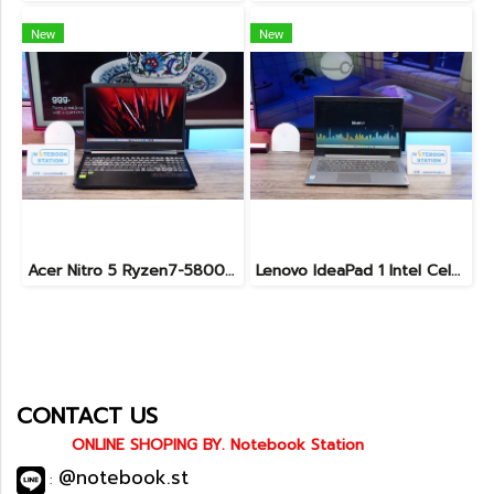
New
New
Acer Nitro 5 Ryzen7-5800H RTX-3060(6GB) Ram16 SSD512 จอ15.6 FHD 144Hz เกมมิ่งสเปคสูง เครื่องพร้อมใช้งาน ราคาสุดคุ้มเพียง 19,900.-
Lenovo IdeaPad 1 Intel Celeron N4020 Ram4 SSD256GB จอ14.0 HD หน้าจอเล็กเหมาะแก่การพกพา ใช้งานทั่วไป ราคาถูกมาก เพียง 3,900.- พร้อมใช้งาน(สินค้ามีตำหนิขายถูกประกันร้าน7วัน)
CONTACT US
ONLINE SHOPING BY. Notebook Station
@notebook.st
: