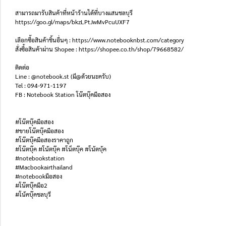
สามารถมารับสินค้าที่หน้าร้านได้ที่บางแสนชลบุรี
https://goo.gl/maps/bkzLPtJwMvPcuUXF7
เลือกซื้อสินค้าชิ้นอื่นๆ : https://www.notebooknbst.com/category
สั่งซื้อสินค้าผ่าน Shopee : https://shopee.co.th/shop/79668582/
ติดต่อ
Line : @notebook.st (มี@ด้วยนะครับ)
Tel : 094-971-1197
FB : Notebook Station โน๊ตบุ๊คมือสอง
#โน๊ตบุ๊คมือสอง
#ขายโน๊ตบุ๊คมือสอง
#โน๊ตบุ๊คมือสองราคาถูก
#โน๊ตบุ๊ค #โน้ตบุ๊ค #โน็ตบุ๊ค #โน้ตบุ้ค
#notebookstation
#Macbookairthailand
#notebookมือสอง
#โน๊ตบุ๊คมือ2
#โน้คบุ๊คชลบุรี