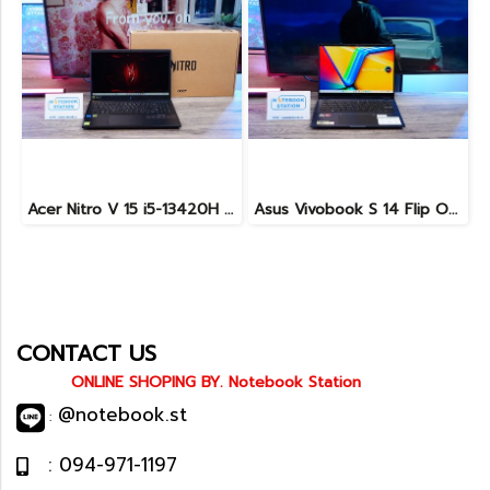
Acer Nitro V 15 i5-13420H Ram16 RTX2050(4GB) SSD512GB จอ15.6นิ้ว FHD 144Hz เกมมิ่งรุ่นใหม่ ดีไซน์ฝาหลังสุดเท่ มีประกันศูนย์2027 เครื่องพร้อมใช้งาน ราคาสุดคุ้มเพียง 17,990.-
Asus Vivobook S 14 Flip OLED ทัชกรีนหมุนจอ360องศา Ryzen7-7730U Ram24 SSD512GB จอ14 2.8K OLED 90Hz จอภาพสวยคมชัดมาก ดีไซน์สวยทันสมัย ราคา 18,990.-
CONTACT US
ONLINE SHOPING BY. Notebook Station
@notebook.st
:
: 094-971-1197