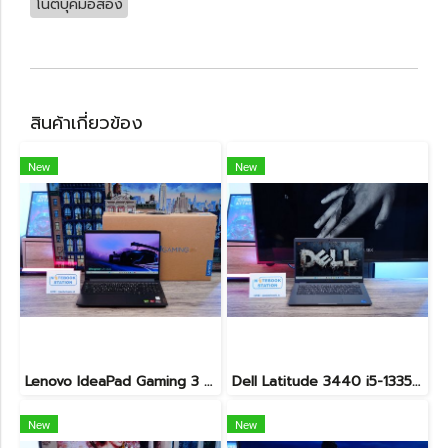
โน๊ตบุ๊คมือสอง
สินค้าเกี่ยวข้อง
New
New
Lenovo IdeaPad Gaming 3 Ryzen5-5500H RAM16 RTX2050(4GB) 512GB M.2 จอ15.6 FHD 144Hz สเปคเกมมิ่ง คีย์บอร์ดไฟสีRGB เครื่องพร้อมใช้งาน ราคาเพียง 16,900.-
Dell Latitude 3440 i5-1335U Ram8 SSD512 จอ14นิ้ว สเปคดี คีย์บอร์ดไฟ เครื่องประมวลผลไวพร้อมใช้งาน เพียง 13,990.-
New
New