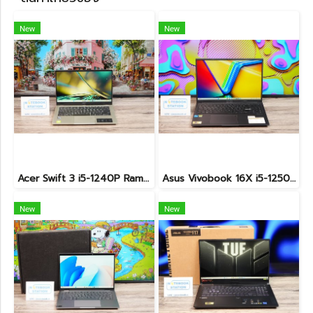
New
New
Acer Swift 3 i5-1240P Ram8 SSD512 จอ14 2k IPS สเปคสูง คีย์บอร์ดไฟ ดีไซน์สวย เรียบหรู บางเบา เครื่องพร้อมใช้งาน ขายเพียง 12,990.-
Asus Vivobook 16X i5-12500H RTX4050(8GB) Ram32 ssd512 จอ16นิ้ว WUXGA 120Hz สเปคสูงมีการ์ดจอแยกหน้าจอใหญ่ ขายเพียง 27,900.-
New
New