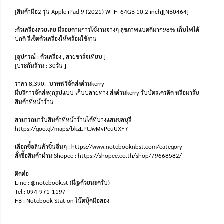
[สินค้ามือ2 รุ่น Apple iPad 9 (2021) Wi-Fi 64GB 10.2 inch][NB0464]
:ตัวเครื่องสวยเลย มีรอยตามการใช้งานจางๆ สุขภาพแบตดีมาก98% เก็บไฟได้
ปกติ รีเซ็ตตัวเครื่องให้พร้อมใช้งาน
[อุปกรณ์ : ตัวเครื่อง , สายชาร์จเทียบ ]
[ประกันร้าน : 30วัน ]
ราคา 8,390.- บาทฟรีจัดส่งด่วนkerry
มีบริการจัดส่งทุกรูปแบบ เก็บปลายทาง ส่งด่วนkerry รับบัตรเครดิต หรือมารับ
สินค้าที่หน้าร้าน
สามารถมารับสินค้าที่หน้าร้านได้ที่บางแสนชลบุรี
https://goo.gl/maps/bkzLPtJwMvPcuUXF7
เลือกซื้อสินค้าชิ้นอื่นๆ : https://www.notebooknbst.com/category
สั่งซื้อสินค้าผ่าน Shopee : https://shopee.co.th/shop/79668582/
ติดต่อ
Line : @notebook.st (มี@ด้วยนะครับ)
Tel : 094-971-1197
FB : Notebook Station โน๊ตบุ๊คมือสอง