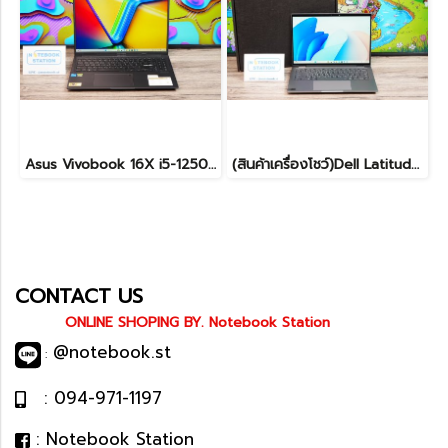
Asus Vivobook 16X i5-12500H RTX4050(8GB) Ram32 ssd512 จอ16นิ้ว WUXGA 120Hz สเปคสูงมีการ์ดจอแยกหน้าจอใหญ่ ขายเพียง 27,900.-
(สินค้าเครื่องโชว์)Dell Latitude 7450 2-in-1 ทัชกรีนหมุนจอได้ Ultra7-155U RAM16 SSD512GB จอ14 FHD+ สเปคสูง ทำงานเก่ง มีไฟใต้คีย์บอร์ด เครื่องสวยบางเบา ประกันศูนย์2029 ลดราคาพิเศษจากปกติ 38,990 .- ลดเหลือ 36,990.-
CONTACT US
ONLINE SHOPING BY. Notebook Station
@notebook.st
:
: 094-971-1197
: Notebook Station