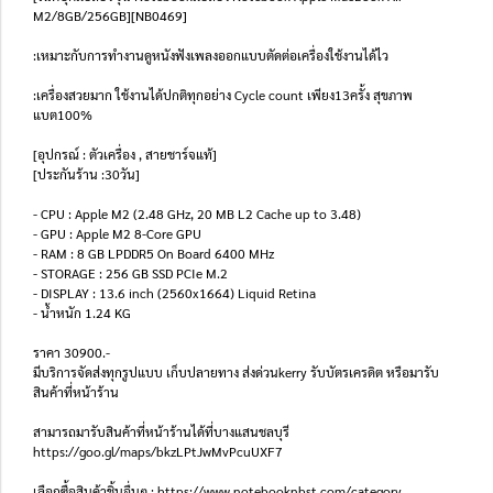
M2/8GB/256GB][NB0469]
:เหมาะกับการทำงานดูหนังฟังเพลงออกแบบตัดต่อเครื่องใช้งานได้ไว
:เครื่องสวยมาก ใช้งานได้ปกติทุกอย่าง Cycle count เพียง13ครั้ง สุขภาพ
แบต100%
[อุปกรณ์ : ตัวเครื่อง , สายชาร์จแท้]
[ประกันร้าน :30วัน]
- CPU : Apple M2 (2.48 GHz, 20 MB L2 Cache up to 3.48)
- GPU : Apple M2 8-Core GPU
- RAM : 8 GB LPDDR5 On Board 6400 MHz
- STORAGE : 256 GB SSD PCIe M.2
- DISPLAY : 13.6 inch (2560x1664) Liquid Retina
- น้ำหนัก 1.24 KG
ราคา 30900.-
มีบริการจัดส่งทุกรูปแบบ เก็บปลายทาง ส่งด่วนkerry รับบัตรเครดิต หรือมารับ
สินค้าที่หน้าร้าน
สามารถมารับสินค้าที่หน้าร้านได้ที่บางแสนชลบุรี
https://goo.gl/maps/bkzLPtJwMvPcuUXF7
เลือกซื้อสินค้าชิ้นอื่นๆ : https://www.notebooknbst.com/category