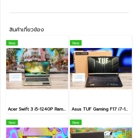
สินค้าเกี่ยวข้อง
New
New
Acer Swift 3 i5-1240P Ram8 SSD512 จอ14 2k IPS สเปคสูง คีย์บอร์ดไฟ ดีไซน์สวย เรียบหรู บางเบา เครื่องพร้อมใช้งาน ขายเพียง 12,990.-
Asus TUF Gaming F17 i7-12700H RTX4050 Ram16 SSD512 จอ17.3 144Hz เครื่องสวย จอใหญ่ สเปคแรง ครบกล่อง เพียง 34,990.-เท่านั้น
New
New