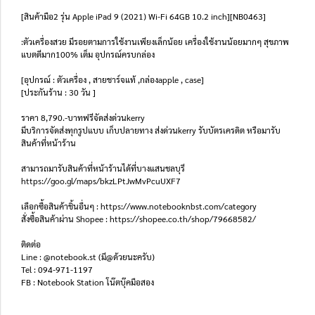
[สินค้ามือ2 รุ่น Apple iPad 9 (2021) Wi-Fi 64GB 10.2 inch][NB0463]
:ตัวเครื่องสวย มีรอยตามการใช้งานเพียงเล็กน้อย เครื่องใช้งานน้อยมากๆ สุขภาพ
แบตดีมาก100% เต็ม อุปกรณ์ครบกล่อง
[อุปกรณ์ : ตัวเครื่อง , สายชาร์จแท้ ,กล่องapple , case]
[ประกันร้าน : 30 วัน ]
ราคา 8,790.-บาทฟรีจัดส่งด่วนkerry
มีบริการจัดส่งทุกรูปแบบ เก็บปลายทาง ส่งด่วนkerry รับบัตรเครดิต หรือมารับ
สินค้าที่หน้าร้าน
สามารถมารับสินค้าที่หน้าร้านได้ที่บางแสนชลบุรี
https://goo.gl/maps/bkzLPtJwMvPcuUXF7
เลือกซื้อสินค้าชิ้นอื่นๆ : https://www.notebooknbst.com/category
สั่งซื้อสินค้าผ่าน Shopee : https://shopee.co.th/shop/79668582/
ติดต่อ
Line : @notebook.st (มี@ด้วยนะครับ)
Tel : 094-971-1197
FB : Notebook Station โน๊ตบุ๊คมือสอง