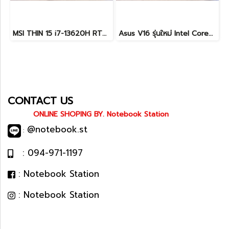
MSI THIN 15 i7-13620H RTX-2050(4GB) Ram8 SSD512 จอ15.6 FHD 144Hz สเปคเกมมิ่ง คีย์บอร์ดไฟสีฟ้า ดีไซน์เรียบหรู น้ำหนักเบาไม่ถึง2kg เครื่องมีประกันศูนย์พร้อมใช้งานในราคาสุดคุ้มเพียง 18,500.-เท่านั้น
Asus V16 รุ่นใหม่ Intel Core5-210H RTX-4050(6GB) Ram16 512GB M.2 จอ16นิ้ว WUXGA 144Hz จอสวย สเปคสูง ดีไซน์ตัวเครื่องเรียบสวยดูทันสมัย พร้แมประกันศูนย์ยาวๆถึงปี2028 ขายในราคาสุดตุ้มเพียง 25,990.-เท่านั้น
CONTACT US
ONLINE SHOPING BY. Notebook Station
@notebook.st
:
: 094-971-1197
: Notebook Station
: Notebook Station