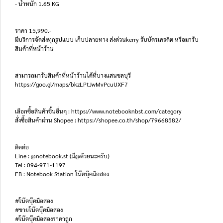
- น้ำหนัก 1.65 KG
ราคา 15,990.-
มีบริการจัดส่งทุกรูปแบบ เก็บปลายทาง ส่งด่วนkerry รับบัตรเครดิต หรือมารับ
สินค้าที่หน้าร้าน
สามารถมารับสินค้าที่หน้าร้านได้ที่บางแสนชลบุรี
https://goo.gl/maps/bkzLPtJwMvPcuUXF7
เลือกซื้อสินค้าชิ้นอื่นๆ : https://www.notebooknbst.com/category
สั่งซื้อสินค้าผ่าน Shopee : https://shopee.co.th/shop/79668582/
ติดต่อ
Line : @notebook.st (มี@ด้วยนะครับ)
Tel : 094-971-1197
FB : Notebook Station โน๊ตบุ๊คมือสอง
#โน๊ตบุ๊คมือสอง
#ขายโน๊ตบุ๊คมือสอง
#โน๊ตบุ๊คมือสองราคาถูก