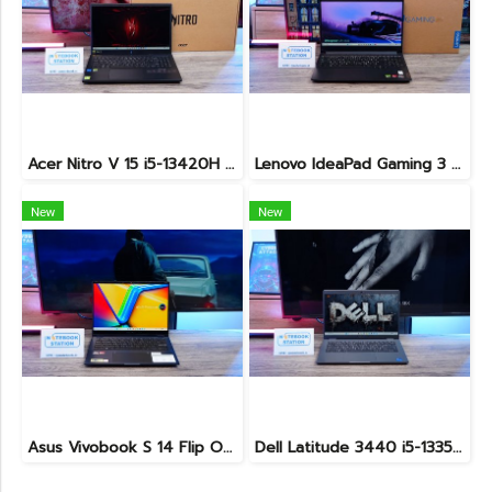
Acer Nitro V 15 i5-13420H Ram16 RTX2050(4GB) SSD512GB จอ15.6นิ้ว FHD 144Hz เกมมิ่งรุ่นใหม่ ดีไซน์ฝาหลังสุดเท่ มีประกันศูนย์2027 เครื่องพร้อมใช้งาน ราคาสุดคุ้มเพียง 17,990.-
Lenovo IdeaPad Gaming 3 Ryzen5-5500H RAM16 RTX2050(4GB) 512GB M.2 จอ15.6 FHD 144Hz สเปคเกมมิ่ง คีย์บอร์ดไฟสีRGB เครื่องพร้อมใช้งาน ราคาเพียง 16,900.-
New
New
Asus Vivobook S 14 Flip OLED ทัชกรีนหมุนจอ360องศา Ryzen7-7730U Ram24 SSD512GB จอ14 2.8K OLED 90Hz จอภาพสวยคมชัดมาก ดีไซน์สวยทันสมัย ราคา 18,990.-
Dell Latitude 3440 i5-1335U Ram8 SSD512 จอ14นิ้ว สเปคดี คีย์บอร์ดไฟ เครื่องประมวลผลไวพร้อมใช้งาน เพียง 13,990.-