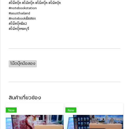
#โน๊ตบุ๊ค #โน้ตบุ๊ค #โน็ตบุ๊ค #โน้ตบุ้ค
#notebookstation
#asusthailand
#notebookมือสอง
#โน๊ตบุ๊คมือ2
#โน้คบุ๊คชลบุรี
โน๊ตบุ๊คมือสอง
สินค้าเกี่ยวข้อง
New
New