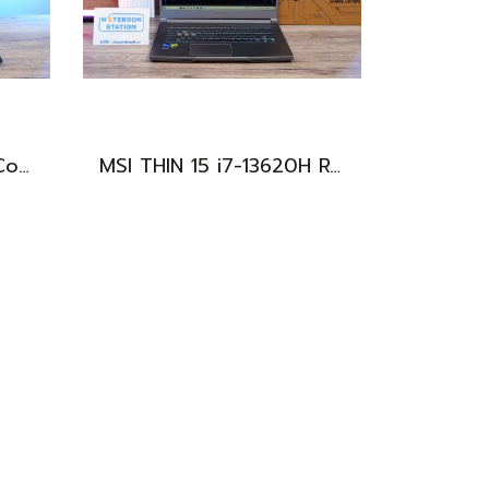
Asus V16 รุ่นใหม่ Intel Core5-210H RTX-4050(6GB) Ram16 512GB M.2 จอ16นิ้ว WUXGA 144Hz จอสวย สเปคสูง ดีไซน์ตัวเครื่องเรียบสวยดูทันสมัย พร้แมประกันศูนย์ยาวๆถึงปี2028 ขายในราคาสุดตุ้มเพียง 25,990.-เท่านั้น
MSI THIN 15 i7-13620H RTX-2050(4GB) Ram8 SSD512 จอ15.6 FHD 144Hz สเปคเกมมิ่ง คีย์บอร์ดไฟสีฟ้า ดีไซน์เรียบหรู น้ำหนักเบาไม่ถึง2kg เครื่องมีประกันศูนย์พร้อมใช้งานในราคาสุดคุ้มเพียง 18,500.-เท่านั้น