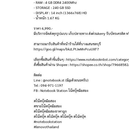
- RAM : 4 GB DDR4 2400Mhz
- STORAGE : 240 GB SSD
- DISPLAY : 14 inch (1366x768) HD
- น้ำหนัก 1.67 KG
ราคา 6,990.-
มีบริการจัดส่งทุกรูปแบบ เก็บปลายทาง ส่งด่วนkerry รับบัตรเครดิต หร
สามารถมารับสินค้าที่หน้าร้านได้ที่บางแสนชลบุรี
https://goo.gl/maps/bkzLPtJwMvPcuUXF7
เลือกซื้อสินค้าชิ้นอื่นๆ : https://www.notebooknbst.com/categor
สั่งซื้อสินค้าผ่าน Shopee : https://shopee.co.th/shop/79668582
ติดต่อ
Line : @notebook.st (มี@ด้วยนะครับ)
Tel : 094-971-1197
FB : Notebook Station โน๊ตบุ๊คมือสอง
#โน๊ตบุ๊คมือสอง
#ขายโน๊ตบุ๊คมือสอง
#โน๊ตบุ๊คมือสองราคาถูก
#โน๊ตบุ๊ค #โน้ตบุ๊ค #โน็ตบุ๊ค #โน้ตบุ้ค
#notebookstation
#lenovothailand