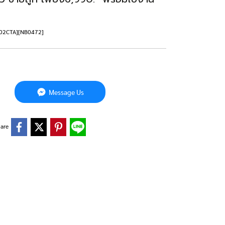
4002CTA][NB0472]
Message Us
are