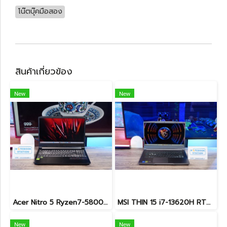
โน๊ตบุ๊คมือสอง
สินค้าเกี่ยวข้อง
New
New
Acer Nitro 5 Ryzen7-5800H RTX-3060(6GB) Ram16 SSD512 จอ15.6 FHD 144Hz เกมมิ่งสเปคสูง เครื่องพร้อมใช้งาน ราคาสุดคุ้มเพียง 19,900.-
MSI THIN 15 i7-13620H RTX-3050(4GB) Ram24 SSD512GB จอ15.6 FHD 144Hz เกมมิ่งสเปคสูง ดีไซน์สวยดูทันสมัย น้ำหนักเบาไม่ถึง2kg พร้อมประกันศูนย์2027 ราคาสุดคุ้มเพียง 23,900.-
New
New