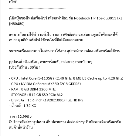
เป้HP
..............................................................
[โน๊ตบุ๊คของใหม่เครื่องโชว์ เทียบเท่ามือ1 รุ่น Notebook HP 15s-du3011TX]
[NB0480]
:เหมาะกับการใช้ทำงานทั่วไป งานกราฟิกตัดต่อ จะเล่นเกมดูหนังฟังเพลงได้
สบายๆ #คีย์บอร์ดไฟ ใช้งานในที่มืดได้สะดวกสบาย
:สภาพเครื่องสวยมาก ไม่ผ่านการใช้งาน อุปกรณ์ครบกล่อง เครื่องพร้อมใช้งาน
[อุปกรณ์ : ตัวเครื่อง , สายชาร์จแท้ , กล่องHP, กระเป๋าHP]
[ประกันร้าน : 30วัน ]
- CPU : Intel Core i5-1135G7 (2.40 GHz, 8 MB L3 Cache up to 4.20 Ghz)
- GPU : NVIDIA GeForce MX350 (2GB GDDR5)
- RAM : 8 GB DDR4 3200 MHz
- STORAGE : 512 GB SSD PCIe M.2
- DISPLAY : 15.6 inch (1920x1080) Full HD IPS
- น้ำหนัก 1.75 KG
ราคา 12,990 .-
มีบริการจัดส่งทุกรูปแบบ เก็บปลายทาง ส่งด่วนkerry รับบัตรเครดิต หรือมารับ
สินค้าที่หน้าร้าน