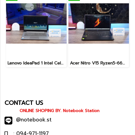
Lenovo IdeaPad 1 Intel Celeron N4020 Ram4 SSD256GB จอ14.0 HD หน้าจอเล็กเหมาะแก่การพกพา ใช้งานทั่วไป ราคาถูกมาก เพียง 3,900.- พร้อมใช้งาน(สินค้ามีตำหนิขายถูกประกันร้าน7วัน)
Acer Nitro V15 Ryzen5-6600H RTX2050(4GB) RAM16 512GB SSD จอ15.6นิ้ว FHD 165Hz sRGB100% เกมมิ่งรุ่นใหม่ ดีไซน์เครื่องบาง สวยเท่ดูทันสมัย มีประกันศูนย์2028 ราคาสุดคุ้มเพียง 17,990.-
CONTACT US
ONLINE SHOPING BY. Notebook Station
@notebook.st
:
: 094-971-1197