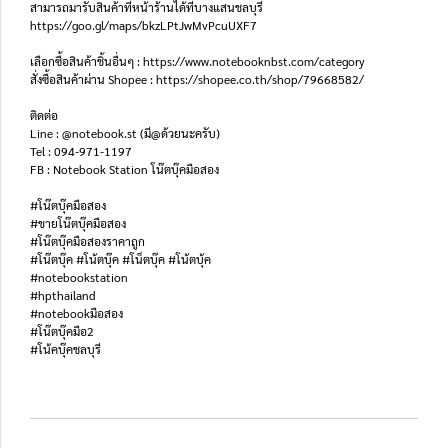
สามารถมารับสินค้าที่หน้าร้านได้ที่บางแสนชลบุรี
https://goo.gl/maps/bkzLPtJwMvPcuUXF7
เลือกซื้อสินค้าชิ้นอื่นๆ : https://www.notebooknbst.com/category
สั่งซื้อสินค้าผ่าน Shopee : https://shopee.co.th/shop/79668582/
ติดต่อ
Line : @notebook.st (มี@ด้วยนะครับ)
Tel : 094-971-1197
FB : Notebook Station โน๊ตบุ๊คมือสอง
#โน๊ตบุ๊คมือสอง
#ขายโน๊ตบุ๊คมือสอง
#โน๊ตบุ๊คมือสองราคาถูก
#โน๊ตบุ๊ค #โน้ตบุ๊ค #โน็ตบุ๊ค #โน้ตบุ้ค
#notebookstation
#hpthailand
#notebookมือสอง
#โน๊ตบุ๊คมือ2
#โน้คบุ๊คชลบุรี