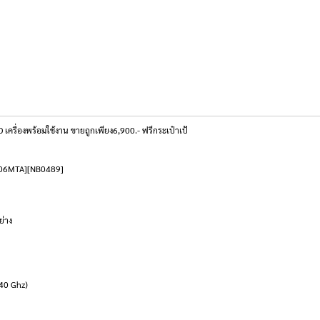
รื่องพร้อมใช้งาน ขายถูกเพียง6,900.- ฟรีกระเป๋าเป้
E006MTA][NB0489]
ย่าง
.40 Ghz)