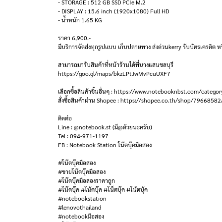
- STORAGE : 512 GB SSD PCIe M.2
- DISPLAY : 15.6 inch (1920x1080) Full HD
- น้ำหนัก 1.65 KG
ราคา 6,900.-
มีบริการจัดส่งทุกรูปแบบ เก็บปลายทาง ส่งด่วนkerry รับบัตรเครดิต หร
สามารถมารับสินค้าที่หน้าร้านได้ที่บางแสนชลบุรี
https://goo.gl/maps/bkzLPtJwMvPcuUXF7
เลือกซื้อสินค้าชิ้นอื่นๆ : https://www.notebooknbst.com/categor
สั่งซื้อสินค้าผ่าน Shopee : https://shopee.co.th/shop/79668582
ติดต่อ
Line : @notebook.st (มี@ด้วยนะครับ)
Tel : 094-971-1197
FB : Notebook Station โน๊ตบุ๊คมือสอง
#โน๊ตบุ๊คมือสอง
#ขายโน๊ตบุ๊คมือสอง
#โน๊ตบุ๊คมือสองราคาถูก
#โน๊ตบุ๊ค #โน้ตบุ๊ค #โน็ตบุ๊ค #โน้ตบุ้ค
#notebookstation
#lenovothailand
#notebookมือสอง