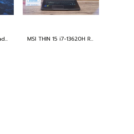
แท็บเล็ต Huawei MatePad 11.5 Wi-Fi (6+128) Midnight Grey มีปากกามาให้ พร้อมใช้งาน ราคาเพียง 6,490.-
MSI THIN 15 i7-13620H RTX-2050(4GB) Ram8 SSD512 จอ15.6 FHD 144Hz สเปคเกมมิ่ง คีย์บอร์ดไฟสีฟ้า ดีไซน์เรียบหรู น้ำหนักเบาไม่ถึง2kg เครื่องมีประกันศูนย์พร้อมใช้งานในราคาสุดคุ้มเพียง 18,500.-เท่านั้น