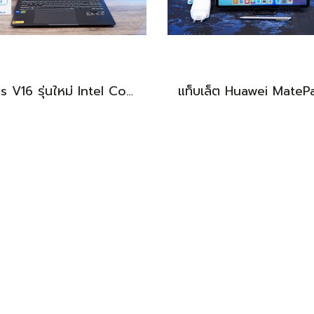
Asus V16 รุ่นใหม่ Intel Core5-210H RTX-4050(6GB) Ram16 512GB M.2 จอ16นิ้ว WUXGA 144Hz จอสวย สเปคสูง ดีไซน์ตัวเครื่องเรียบสวยดูทันสมัย พร้แมประกันศูนย์ยาวๆถึงปี2028 ขายในราคาสุดตุ้มเพียง 25,990.-เท่านั้น
BEST DEAL