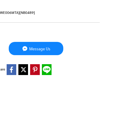
5-81WE006MTA][NB0489]
Message Us
are