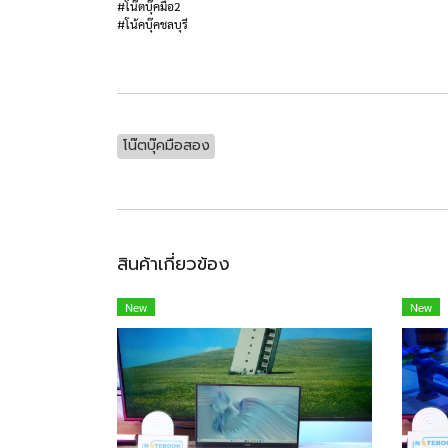
#โน๊ตบุ๊คมือ2
#โน้คบุ๊คชลบุรี
โน๊ตบุ๊คมือสอง
สินค้าเกี่ยวข้อง
New
New