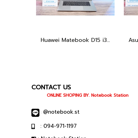
Huawei Matebook D15 i3-10110U Ram8 256GB M.2 จอ15.6นิ้ว FHD IPS 60hz สเปคทำงานทั่วไป หน้าจอใหญ่ ดีไซน์เครื่องบางเบา เครื่องพร้อมใช้งาน ขายถูกเพียง 6,990.-เท่านั้น
CONTACT US
ONLINE SHOPING BY. Notebook Station
@notebook.st
:
: 094-971-1197