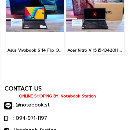
Asus Vivobook S 14 Flip OLED ทัชกรีนหมุนจอ360องศา Ryzen7-7730U Ram24 SSD512GB จอ14 2.8K OLED 90Hz จอภาพสวยคมชัดมาก ดีไซน์สวยทันสมัย ราคา 18,990.-
Acer Nitro V 15 i5-13420H Ram16 RTX2050(4GB) SSD512GB จอ15.6นิ้ว FHD 144Hz เกมมิ่งรุ่นใหม่ ดีไซน์ฝาหลังสุดเท่ มีประกันศูนย์2027 เครื่องพร้อมใช้งาน ราคาสุดคุ้มเพียง 17,990.-
CONTACT US
ONLINE SHOPING BY. Notebook Station
@notebook.st
:
: 094-971-1197