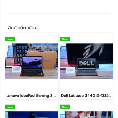
สินค้าเกี่ยวข้อง
New
New
Lenovo IdeaPad Gaming 3 Ryzen5-5500H RAM16 RTX2050(4GB) 512GB M.2 จอ15.6 FHD 144Hz สเปคเกมมิ่ง คีย์บอร์ดไฟสีRGB เครื่องพร้อมใช้งาน ราคาเพียง 16,900.-
Dell Latitude 3440 i5-1335U Ram8 SSD512 จอ14นิ้ว สเปคดี คีย์บอร์ดไฟ เครื่องประมวลผลไวพร้อมใช้งาน เพียง 13,990.-
New
New