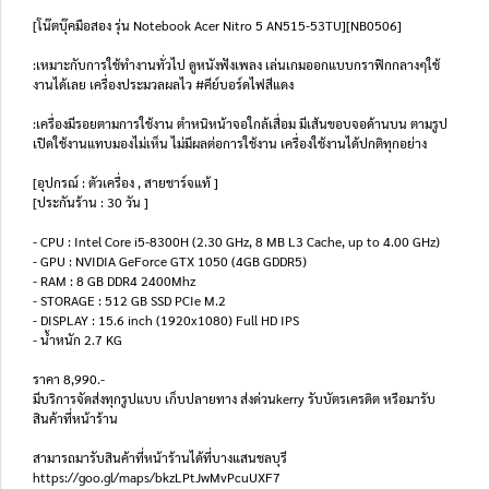
[โน๊ตบุ๊คมือสอง รุ่น Notebook Acer Nitro 5 AN515-53TU][NB0506]
:เหมาะกับการใช้ทำงานทั่วไป ดูหนังฟังเพลง เล่นเกมออกแบบกราฟิกกลางๆใช้
งานได้เลย เครื่องประมวลผลไว #คีย์บอร์ดไฟสีแดง
:เครื่องมีรอยตามการใช้งาน ตำหนิหน้าจอใกล้เสื่อม มีเส้นขอบจอด้านบน ตามรูป
เปิดใช้งานแทบมองไม่เห็น ไม่มีผลต่อการใช้งาน เครื่องใช้งานได้ปกติทุกอย่าง
[อุปกรณ์ : ตัวเครื่อง , สายชาร์จแท้ ]
[ประกันร้าน : 30 วัน ]
- CPU : Intel Core i5-8300H (2.30 GHz, 8 MB L3 Cache, up to 4.00 GHz)
- GPU : NVIDIA GeForce GTX 1050 (4GB GDDR5)
- RAM : 8 GB DDR4 2400Mhz
- STORAGE : 512 GB SSD PCIe M.2
- DISPLAY : 15.6 inch (1920x1080) Full HD IPS
- น้ำหนัก 2.7 KG
ราคา 8,990.-
มีบริการจัดส่งทุกรูปแบบ เก็บปลายทาง ส่งด่วนkerry รับบัตรเครดิต หรือมารับ
สินค้าที่หน้าร้าน
สามารถมารับสินค้าที่หน้าร้านได้ที่บางแสนชลบุรี
https://goo.gl/maps/bkzLPtJwMvPcuUXF7