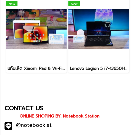
New
New
แท็บเล็ต Xiaomi Pad 8 Wi-Fi (8+128GB) Gray ขนาด 11.2นิ้ว เครื่องสวยอุปกรณ์ครบกล่อง รีเซ็ตคืนค่าให้พร้อมใช้งาน ราคาสุดคุ้มเพียง 8,990.- ประกันศูนย์ยาว1ปีกว่า
Lenovo Legion 5 i7-13650HX RTX5060(8GB) RAM16 512GB M.2 จอ15.3นิ้ว FHD+ 165Hz เกมมิ่งสเปคสูง คีย์บอร์ดไฟสีขาว ดีไซน์เรียบหรูดูทันสมัย ประกันศูนย์ยาวถึงปี2028 เครื่องพร้อมใช้งานในราคาสุดคุ้มเพียง 39,990.-
CONTACT US
ONLINE SHOPING BY. Notebook Station
@notebook.st
: