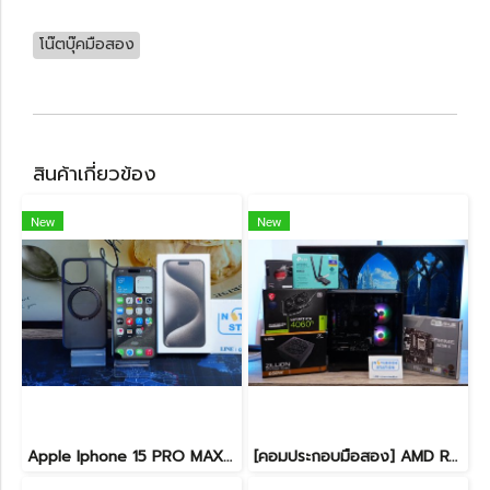
โน๊ตบุ๊คมือสอง
สินค้าเกี่ยวข้อง
New
New
Apple Iphone 15 PRO MAX NATURAL TITANIUM 256GB สุขภาพแบต 87% อุปกรณ์ครบกล่อง ขายเพียง 11,990.-
[คอมประกอบมือสอง] AMD Ryzen5-7500F / RTX-4060Ti(8GB) / 16B(8GBx2) DDR5 5600MHz / 1TB SSD M.2 / ASUS PRIME A620M-K / SUPER FLOWER ZILLION 650W 80 PLUS BRONZE สเปคสูง พร้อมใช้งานในราาสุดคุ้มเพียง 24,990.-