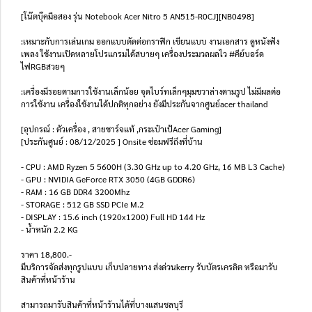
[โน๊ตบุ๊คมือสอง รุ่น Notebook Acer Nitro 5 AN515-R0CJ][NB0498]
:เหมาะกับการเล่นเกม ออกแบบตัดต่อกราฟิก เขียนแบบ งานเอกสาร ดูหนังฟัง
เพลง ใช้งานเปิดหลายโปรแกรมได้สบายๆ เครื่องประมวลผลไว #คีย์บอร์ด
ไฟRGBสวยๆ
:เครื่องมีรอยตามการใช้งานเล็กน้อย จุดไบร์ทเล็กๆมุมขวาล่างตามรูป ไม่มีผลต่อ
การใช้งาน เครื่องใช้งานได้ปกติทุกอย่าง ยังมีประกันจากศูนย์acer thailand
[อุปกรณ์ : ตัวเครื่อง , สายชาร์จแท้ ,กระเป๋าเป้Acer Gaming]
[ประกันศูนย์ : 08/12/2025 ] Onsite ซ่อมฟรีถึงที่บ้าน
- CPU : AMD Ryzen 5 5600H (3.30 GHz up to 4.20 GHz, 16 MB L3 Cache)
- GPU : NVIDIA GeForce RTX 3050 (4GB GDDR6)
- RAM : 16 GB DDR4 3200Mhz
- STORAGE : 512 GB SSD PCIe M.2
- DISPLAY : 15.6 inch (1920x1200) Full HD 144 Hz
- น้ำหนัก 2.2 KG
ราคา 18,800.-
มีบริการจัดส่งทุกรูปแบบ เก็บปลายทาง ส่งด่วนkerry รับบัตรเครดิต หรือมารับ
สินค้าที่หน้าร้าน
สามารถมารับสินค้าที่หน้าร้านได้ที่บางแสนชลบุรี