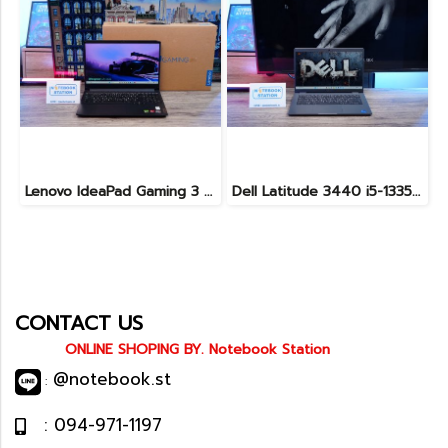
Lenovo IdeaPad Gaming 3 Ryzen5-5500H RAM16 RTX2050(4GB) 512GB M.2 จอ15.6 FHD 144Hz สเปคเกมมิ่ง คีย์บอร์ดไฟสีRGB เครื่องพร้อมใช้งาน ราคาเพียง 16,900.-
Dell Latitude 3440 i5-1335U Ram8 SSD512 จอ14นิ้ว สเปคดี คีย์บอร์ดไฟ เครื่องประมวลผลไวพร้อมใช้งาน เพียง 13,990.-
CONTACT US
ONLINE SHOPING BY. Notebook Station
@notebook.st
:
: 094-971-1197