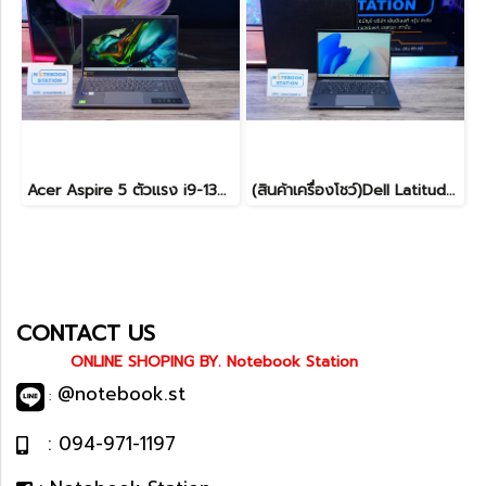
Acer Aspire 5 ตัวแรง i9-13900H Ram16 512GB M.2 จอ15.6นิ้ว FHD IPS สเปคสูงทำงานเก่ง ดีไซน์สวยเรียบหรูดูทันสมัย เครื่องพร้อมใช้งานในราคาสุดคุ้มเพียง 19,990.-เท่านั้น
(สินค้าเครื่องโชว์)Dell Latitude 7450 2-in-1 ทัชกรีนหมุนจอได้ Ultra7-155U RAM16 SSD512GB จอ14 FHD+ สเปคสูง ทำงานเก่ง มีไฟใต้คีย์บอร์ด เครื่องสวยบางเบา ประกันศูนย์2029 ลดราคาพิเศษจากปกติ 38,990 .- ลดเหลือ 36,990.-
CONTACT US
ONLINE SHOPING BY. Notebook Station
@notebook.st
:
: 094-971-1197