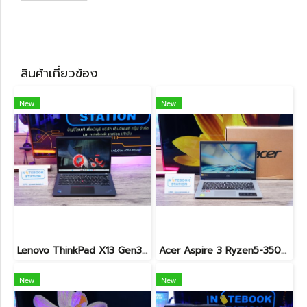
สินค้าเกี่ยวข้อง
New
New
Lenovo ThinkPad X13 Gen3 จอทัชกรีนได้ i7-1270P Ram32 SSD512GB จอ13.3 นิ้ว FHD+ 60Hz สเปคดี ทำงานลื่นไหล เครื่องเล็กกะทักรัด พกพาสะดวก ราคา 24,990.-เท่านั้น
Acer Aspire 3 Ryzen5-3500U Ram8 512GB M.2 จอ 14นิ้ว FHD สเปคทำงานทั่วไป เบาบางพกพาสะดวก อุปกรณ์ครบกล่องเครื่องพร้อมใช้งานเพียง 7,490.-เท่านั้น
New
New