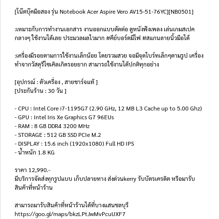
[โน๊ตบุ๊คมือสอง รุ่น Notebook Acer Aspire Vero AV15-51-76YC][NB0501]
:เหมาะกับการทำงานเอกสาร งานออกแบบตัดต่อ ดูหนังฟังเพลง เล่นเกมสเปค
กลางๆ ใช้งานได้เลย ประมวลผลไวมาก #คีย์บอร์ดมีไฟ #สแกนลายนิ้วมือได้
:เครื่องมีรอยตามการใช้งานเล็กน้อย โดยรวมสวย จอมีจุดไบร์ทเล็กๆตามรูป เครื่อง
ทำจากวัสดุรีไซเคิลเกิดรอยยาก สามารถใช้งานได้ปกติทุกอย่าง
[อุปกรณ์ : ตัวเครื่อง , สายชาร์จแท้ ]
[ประกันร้าน : 30 วัน ]
- CPU : Intel Core i7-1195G7 (2.90 GHz, 12 MB L3 Cache up to 5.00 Ghz)
- GPU : Intel Iris Xe Graphics G7 96EUs
- RAM : 8 GB DDR4 3200 MHz
- STORAGE : 512 GB SSD PCIe M.2
- DISPLAY : 15.6 inch (1920x1080) Full HD IPS
- น้ำหนัก 1.8 KG
ราคา 12,990.-
มีบริการจัดส่งทุกรูปแบบ เก็บปลายทาง ส่งด่วนkerry รับบัตรเครดิต หรือมารับ
สินค้าที่หน้าร้าน
สามารถมารับสินค้าที่หน้าร้านได้ที่บางแสนชลบุรี
https://goo.gl/maps/bkzLPtJwMvPcuUXF7