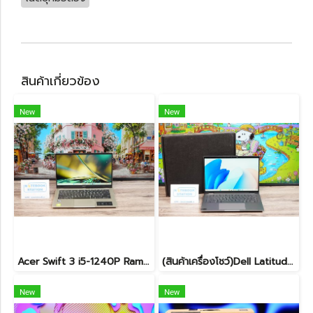
สินค้าเกี่ยวข้อง
New
New
Acer Swift 3 i5-1240P Ram8 SSD512 จอ14 2k IPS สเปคสูง คีย์บอร์ดไฟ ดีไซน์สวย เรียบหรู บางเบา เครื่องพร้อมใช้งาน ขายเพียง 12,990.-
(สินค้าเครื่องโชว์)Dell Latitude 7450 2-in-1 ทัชกรีนหมุนจอได้ Ultra7-155U RAM16 SSD512GB จอ14 FHD+ สเปคสูง ทำงานเก่ง มีไฟใต้คีย์บอร์ด เครื่องสวยบางเบา ประกันศูนย์2029 ลดราคาพิเศษจากปกติ 38,990 .- ลดเหลือ 36,990.-
New
New