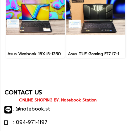
Asus Vivobook 16X i5-12500H RTX4050(8GB) Ram32 ssd512 จอ16นิ้ว WUXGA 120Hz สเปคสูงมีการ์ดจอแยกหน้าจอใหญ่ ขายเพียง 27,900.-
Asus TUF Gaming F17 i7-12700H RTX4050 Ram16 SSD512 จอ17.3 144Hz เครื่องสวย จอใหญ่ สเปคแรง ครบกล่อง เพียง 34,990.-เท่านั้น
CONTACT US
ONLINE SHOPING BY. Notebook Station
@notebook.st
:
: 094-971-1197