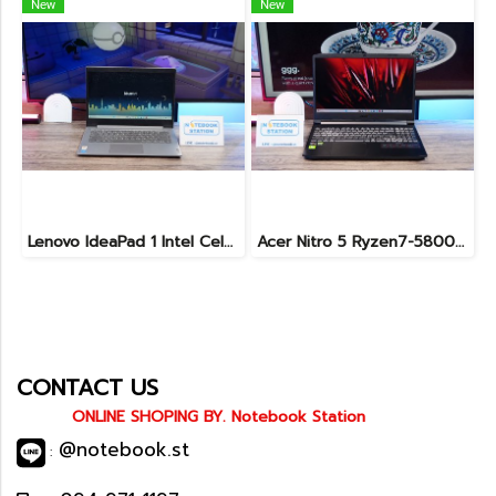
New
New
Lenovo IdeaPad 1 Intel Celeron N4020 Ram4 SSD256GB จอ14.0 HD หน้าจอเล็กเหมาะแก่การพกพา ใช้งานทั่วไป ราคาถูกมาก เพียง 3,900.- พร้อมใช้งาน(สินค้ามีตำหนิขายถูกประกันร้าน7วัน)
Acer Nitro 5 Ryzen7-5800H RTX-3060(6GB) Ram16 SSD512 จอ15.6 FHD 144Hz เกมมิ่งสเปคสูง เครื่องพร้อมใช้งาน ราคาสุดคุ้มเพียง 19,900.-
CONTACT US
ONLINE SHOPING BY. Notebook Station
@notebook.st
: