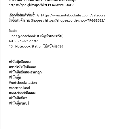
https://goo.gl/maps/bkzLPtJwMvPcuUXF7
เลือกซื้อสินค้าชิ้นอื่นๆ : https://www.notebooknbst.com/category
สั่งซื้อสินค้าผ่าน Shopee : https://shopee.co.th/shop/79668582/
ติดต่อ
Line : @notebook.st (มี@ด้วยนะครับ)
Tel : 094-971-1197
FB : Notebook Station โน๊ตบุ๊คมือสอง
#โน๊ตบุ๊คมือสอง
#ขายโน๊ตบุ๊คมือสอง
#โน๊ตบุ๊คมือสองราคาถูก
#โน๊ตบุ๊ค
#notebookstation
#acerthailand
#notebookมือสอง
#โน๊ตบุ๊คมือ2
#โน้คบุ๊คชลบุรี