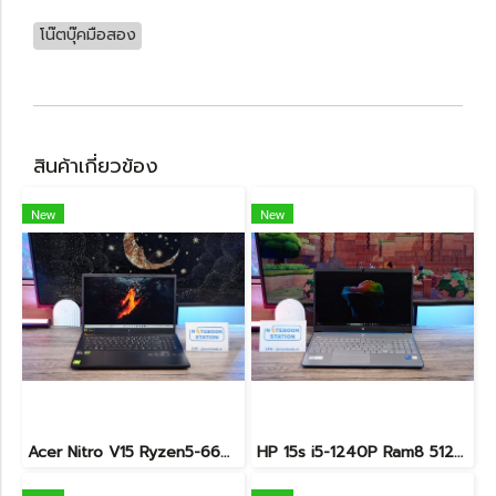
โน๊ตบุ๊คมือสอง
สินค้าเกี่ยวข้อง
New
New
Acer Nitro V15 Ryzen5-6600H RTX2050(4GB) RAM16 512GB SSD จอ15.6นิ้ว FHD 165Hz sRGB100% เกมมิ่งรุ่นใหม่ ดีไซน์เครื่องบาง สวยเท่ดูทันสมัย มีประกันศูนย์2028 ราคาสุดคุ้มเพียง 17,990.-
HP 15s i5-1240P Ram8 512GB M.2 จอ15.6นิ้ว FHD IPS สเปคดี ทำงานเก่ง จอใหญ่ มีแป้นตัวเลขแยก ดีไซน์เรียบหรูบางเบา พร้อมใช้งานเพียง 11,990.-เท่านั้น