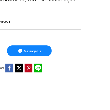
][NB0521]
Message Us
are