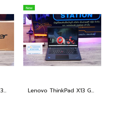
New
Acer Aspire 3 Ryzen5-3500U Ram8 512GB M.2 จอ 14นิ้ว FHD สเปคทำงานทั่วไป เบาบางพกพาสะดวก อุปกรณ์ครบกล่องเครื่องพร้อมใช้งานเพียง 7,490.-เท่านั้น
Lenovo ThinkPad X13 Gen3 จอทัชกรีนได้ i7-1270P Ram32 SSD512GB จอ13.3 นิ้ว FHD+ 60Hz สเปคดี ทำงานลื่นไหล เครื่องเล็กกะทักรัด พกพาสะดวก ราคา 24,990.-เท่านั้น