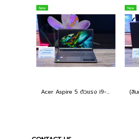
New
New
Acer Aspire 5 ตัวแรง i9-13900H Ram16 512GB M.2 จอ15.6นิ้ว FHD IPS สเปคสูงทำงานเก่ง ดีไซน์สวยเรียบหรูดูทันสมัย เครื่องพร้อมใช้งานในราคาสุดคุ้มเพียง 19,990.-เท่านั้น