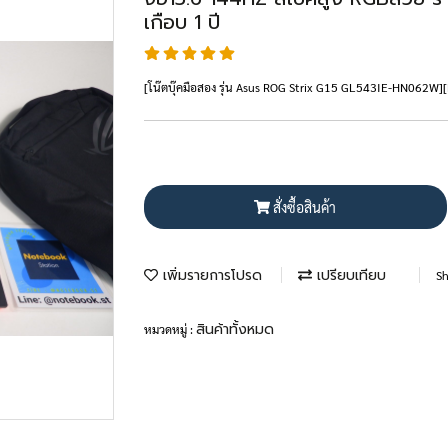
เกือบ 1 ปี
[โน๊ตบุ๊คมือสอง รุ่น Asus ROG Strix G15 GL543IE-HN062W
สั่งซื้อสินค้า
เพิ่มรายการโปรด
เปรียบเทียบ
Sh
สินค้าทั้งหมด
หมวดหมู่ :