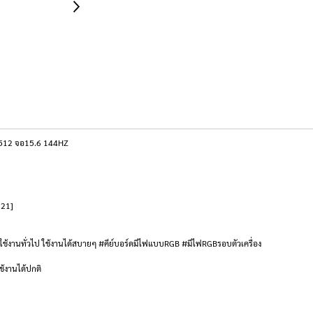
512 จอ15.6 144HZ
521]
ช้งานทั่วไป ใช้งานได้สบายๆ #คีย์บอร์ดมีไฟแบบRGB #มีไฟRGBรอบตัวเครื่อง
ช้งานได้ปกติ