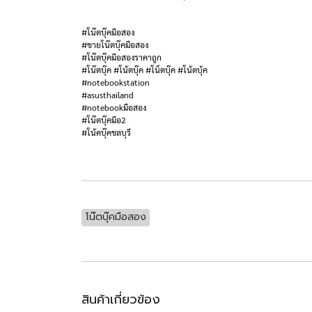
#โน๊ตบุ๊คมือสอง
#ขายโน๊ตบุ๊คมือสอง
#โน๊ตบุ๊คมือสองราคาถูก
#โน๊ตบุ๊ค #โน้ตบุ๊ค #โน็ตบุ๊ค #โน้ตบุ้ค
#notebookstation
#asusthailand
#notebookมือสอง
#โน๊ตบุ๊คมือ2
#โน้คบุ๊คชลบุรี
โน๊ตบุ๊คมือสอง
สินค้าเกี่ยวข้อง