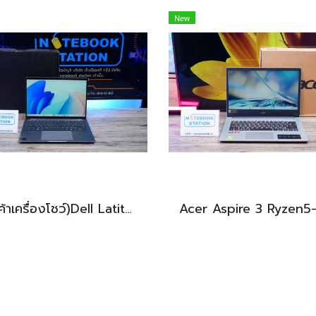
New
(สินค้าเครื่องโชว์)Dell Latitude 7450 2-in-1 ทัชกรีนหมุนจอได้ Ultra7-155U RAM16 SSD512GB จอ14 FHD+ สเปคสูง ทำงานเก่ง มีไฟใต้คีย์บอร์ด เครื่องสวยบางเบา ประกันศูนย์2029 ลดราคาพิเศษจากปกติ 38,990 .- ลดเหลือ 36,990.-