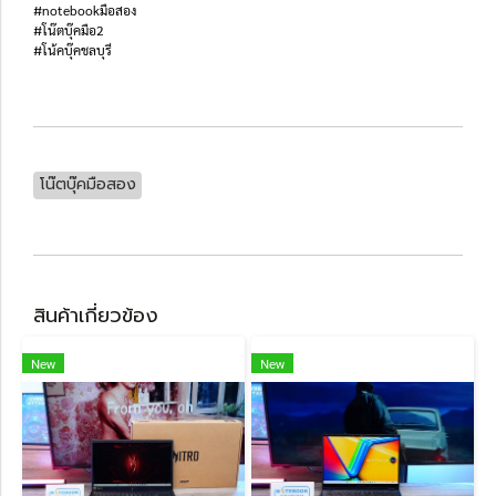
#notebookมือสอง
#โน๊ตบุ๊คมือ2
#โน้คบุ๊คชลบุรี
โน๊ตบุ๊คมือสอง
สินค้าเกี่ยวข้อง
New
New