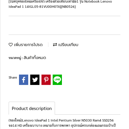
[โน๊ตบุ๊คของใหม่เครื่องโชว์ เครื่องสวยเทียบเท่ามือ1 รุ่น Notebook Lenovo
IdeaPad 1 14IGL05-81VU00H0TA][NB0526]
เพิ่มรายการโปรด
เปรียบเทียบ
สินค้าทั้งหมด
หมวดหมู่ :
Share
Product description
(ของใหม่)Lenovo IdeaPad 1 Intel Pentium Silver N5030 Ram4 SSD256
จอ14 HD เครื่องเบาบาง เหมาะกับการพกพา อุปกรณ์ครบกล่องแถมกระเป๋าเป้