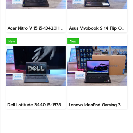
Acer Nitro V 15 i5-13420H Ram16 RTX2050(4GB) SSD512GB จอ15.6นิ้ว FHD 144Hz เกมมิ่งรุ่นใหม่ ดีไซน์ฝาหลังสุดเท่ มีประกันศูนย์2027 เครื่องพร้อมใช้งาน ราคาสุดคุ้มเพียง 17,990.-
Asus Vivobook S 14 Flip OLED ทัชกรีนหมุนจอ360องศา Ryzen7-7730U Ram24 SSD512GB จอ14 2.8K OLED 90Hz จอภาพสวยคมชัดมาก ดีไซน์สวยทันสมัย ราคา 18,990.-
New
New
Dell Latitude 3440 i5-1335U Ram8 SSD512 จอ14นิ้ว สเปคดี คีย์บอร์ดไฟ เครื่องประมวลผลไวพร้อมใช้งาน เพียง 13,990.-
Lenovo IdeaPad Gaming 3 Ryzen5-5500H RAM16 RTX2050(4GB) 512GB M.2 จอ15.6 FHD 144Hz สเปคเกมมิ่ง คีย์บอร์ดไฟสีRGB เครื่องพร้อมใช้งาน ราคาเพียง 16,900.-