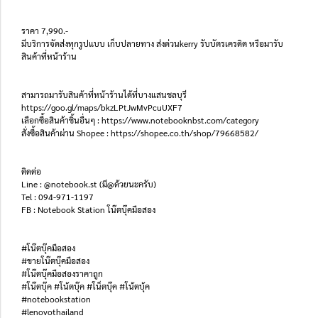
ราคา 7,990.-
มีบริการจัดส่งทุกรูปแบบ เก็บปลายทาง ส่งด่วนkerry รับบัตรเครดิต หรือมารับ
สินค้าที่หน้าร้าน
สามารถมารับสินค้าที่หน้าร้านได้ที่บางแสนชลบุรี
https://goo.gl/maps/bkzLPtJwMvPcuUXF7
เลือกซื้อสินค้าชิ้นอื่นๆ : https://www.notebooknbst.com/category
สั่งซื้อสินค้าผ่าน Shopee : https://shopee.co.th/shop/79668582/
ติดต่อ
Line : @notebook.st (มี@ด้วยนะครับ)
Tel : 094-971-1197
FB : Notebook Station โน๊ตบุ๊คมือสอง
#โน๊ตบุ๊คมือสอง
#ขายโน๊ตบุ๊คมือสอง
#โน๊ตบุ๊คมือสองราคาถูก
#โน๊ตบุ๊ค #โน้ตบุ๊ค #โน็ตบุ๊ค #โน้ตบุ้ค
#notebookstation
#lenovothailand