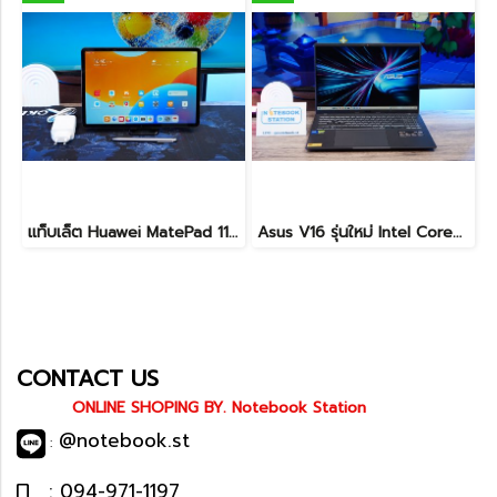
แท็บเล็ต Huawei MatePad 11.5 Wi-Fi (6+128) Midnight Grey มีปากกามาให้ พร้อมใช้งาน ราคาเพียง 6,490.-
Asus V16 รุ่นใหม่ Intel Core5-210H RTX-4050(6GB) Ram16 512GB M.2 จอ16นิ้ว WUXGA 144Hz จอสวย สเปคสูง ดีไซน์ตัวเครื่องเรียบสวยดูทันสมัย พร้แมประกันศูนย์ยาวๆถึงปี2028 ขายในราคาสุดตุ้มเพียง 25,990.-เท่านั้น
CONTACT US
ONLINE SHOPING BY. Notebook Station
@notebook.st
:
: 094-971-1197