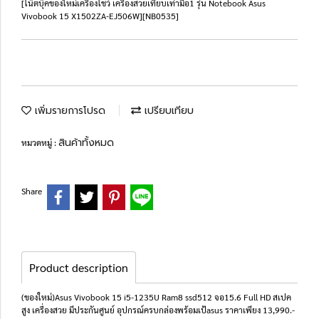
[โน๊ตบุ๊คของใหม่เครื่องโชว์ เครื่องสวยเทียบเท่ามือ1 รุ่น Notebook Asus
Vivobook 15 X1502ZA-EJ506W][NB0535]
เพิ่มรายการโปรด
เปรียบเทียบ
สินค้าทั้งหมด
หมวดหมู่ :
Share
Product description
(ของใหม่)Asus Vivobook 15 i5-1235U Ram8 ssd512 จอ15.6 Full HD สเปค
สูง เครื่องสวย มีประกันศูนย์ อุปกรณ์ครบกล่องพร้อมเป้asus ราคาเพียง 13,990.-