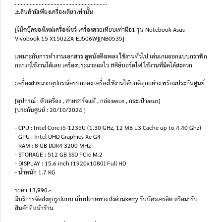
..............................................................
⚠️สินค้ามีเพียงเครื่องเดียวเท่านั้น
[โน๊ตบุ๊คของใหม่เครื่องโชว์ เครื่องสวยเทียบเท่ามือ1 รุ่น Notebook Asus
Vivobook 15 X1502ZA-EJ506W][NB0535]
:เหมาะกับการทำงานเอกสาร ดูหนังฟังเพลง ใช้งานทั่วไป เล่นเกมออกแบบกราฟิก
กลางๆใช้งานได้เลย เครื่องประมวลผลไว #คีย์บอร์ดไฟ ใช้งานที่มืดได้สะดวก
:เครื่องสวยมากอุปกรณ์ครบกล่อง เครื่องใช้งานได้ปกติทุกอย่าง พร้อมประกันศูนย์
[อุปกรณ์ : ตัวเครื่อง , สายชาร์จแท้ , กล่องasus , กระเป๋าasus]
[ประกันศูนย์ : 20/10/2024 ]
- CPU : Intel Core i5-1235U (1.30 GHz, 12 MB L3 Cache up to 4.40 Ghz)
- GPU : Intel UHD Graphics Xe G4
- RAM : 8 GB DDR4 3200 MHz
- STORAGE : 512 GB SSD PCIe M.2
- DISPLAY : 15.6 inch (1920x1080) Full HD
- น้ำหนัก 1.7 KG
ราคา 13,990.-
มีบริการจัดส่งทุกรูปแบบ เก็บปลายทาง ส่งด่วนkerry รับบัตรเครดิต หรือมารับ
สินค้าที่หน้าร้าน