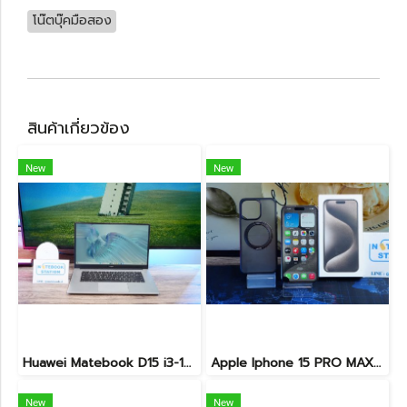
โน๊ตบุ๊คมือสอง
สินค้าเกี่ยวข้อง
New
New
Huawei Matebook D15 i3-10110U Ram8 256GB M.2 จอ15.6นิ้ว FHD IPS 60hz สเปคทำงานทั่วไป หน้าจอใหญ่ ดีไซน์เครื่องบางเบา เครื่องพร้อมใช้งาน ขายถูกเพียง 6,990.-เท่านั้น
Apple Iphone 15 PRO MAX NATURAL TITANIUM 256GB สุขภาพแบต 87% อุปกรณ์ครบกล่อง ขายเพียง 11,990.-
New
New