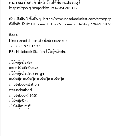
สามารถมารับสินค้าที่หน้าร้านได้ที่บางแสนชลบุรี
https://goo.gl/maps/bkzLPtJwMvPcuUXF7
เลือกซื้อสินค้าชิ้นอื่นๆ : https://www.notebooknbst.com/category
สั่งซื้อสินค้าผ่าน Shopee : https://shopee.co.th/shop/79668582/
ติดต่อ
Line : @notebook.st (มี@ด้วยนะครับ)
Tel : 094-971-1197
FB : Notebook Station โน๊ตบุ๊คมือสอง
#โน๊ตบุ๊คมือสอง
#ขายโน๊ตบุ๊คมือสอง
#โน๊ตบุ๊คมือสองราคาถูก
#โน๊ตบุ๊ค #โน้ตบุ๊ค #โน็ตบุ๊ค #โน้ตบุ้ค
#notebookstation
#asusthailand
#notebookมือสอง
#โน๊ตบุ๊คมือ2
#โน้คบุ๊คชลบุรี