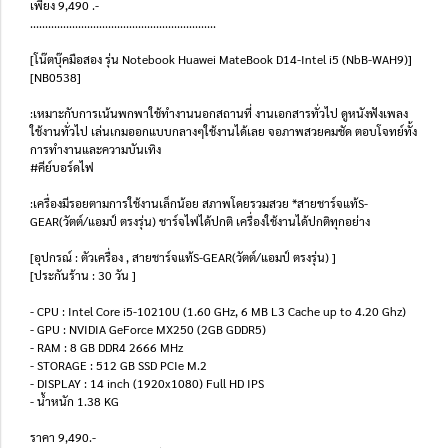
เพียง 9,490 .-
..............................................................
[โน๊ตบุ๊คมือสอง รุ่น Notebook Huawei MateBook D14-Intel i5 (NbB-WAH9)]
[NB0538]
:เหมาะกับการเน้นพกพาใช้ทำงานนอกสถานที่ งานเอกสารทั่วไป ดูหนังฟังเพลง
ใช้งานทั่วไป เล่นเกมออกแบบกลางๆใช้งานได้เลย จอภาพสวยคมชัด ตอบโจทย์ทั้ง
การทำงานและความบันเทิง
#คีย์บอร์ดไฟ
:เครื่องมีรอยตามการใช้งานเล็กน้อย สภาพโดยรวมสวย *สายชาร์จแท้S-
GEAR(วัตต์/แอมป์ ตรงรุ่น) ชาร์จไฟได้ปกติ เครื่องใช้งานได้ปกติทุกอย่าง
[อุปกรณ์ : ตัวเครื่อง , สายชาร์จแท้S-GEAR(วัตต์/แอมป์ ตรงรุ่น) ]
[ประกันร้าน : 30 วัน ]
- CPU : Intel Core i5-10210U (1.60 GHz, 6 MB L3 Cache up to 4.20 Ghz)
- GPU : NVIDIA GeForce MX250 (2GB GDDR5)
- RAM : 8 GB DDR4 2666 MHz
- STORAGE : 512 GB SSD PCIe M.2
- DISPLAY : 14 inch (1920x1080) Full HD IPS
- น้ำหนัก 1.38 KG
ราคา 9,490.-