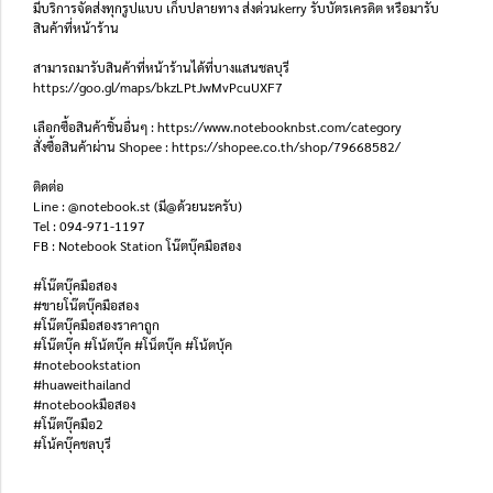
มีบริการจัดส่งทุกรูปแบบ เก็บปลายทาง ส่งด่วนkerry รับบัตรเครดิต หรือมารับ
สินค้าที่หน้าร้าน
สามารถมารับสินค้าที่หน้าร้านได้ที่บางแสนชลบุรี
https://goo.gl/maps/bkzLPtJwMvPcuUXF7
เลือกซื้อสินค้าชิ้นอื่นๆ : https://www.notebooknbst.com/category
สั่งซื้อสินค้าผ่าน Shopee : https://shopee.co.th/shop/79668582/
ติดต่อ
Line : @notebook.st (มี@ด้วยนะครับ)
Tel : 094-971-1197
FB : Notebook Station โน๊ตบุ๊คมือสอง
#โน๊ตบุ๊คมือสอง
#ขายโน๊ตบุ๊คมือสอง
#โน๊ตบุ๊คมือสองราคาถูก
#โน๊ตบุ๊ค #โน้ตบุ๊ค #โน็ตบุ๊ค #โน้ตบุ้ค
#notebookstation
#huaweithailand
#notebookมือสอง
#โน๊ตบุ๊คมือ2
#โน้คบุ๊คชลบุรี