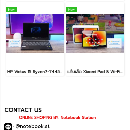
New
New
HP Victus 15 Ryzen7-7445HS RTX4050(6GB) Ram16 SSD512GB จอ15.6 FHD 144Hz เกมมิ่งสเปคสูง มีประกันศูนย์ เพียง 26,900.-
แท็บเล็ต Xiaomi Pad 8 Wi-Fi (8+128GB) Gray ขนาด 11.2นิ้ว เครื่องสวยอุปกรณ์ครบกล่อง รีเซ็ตคืนค่าให้พร้อมใช้งาน ราคาสุดคุ้มเพียง 8,990.- ประกันศูนย์ยาว1ปีกว่า
CONTACT US
ONLINE SHOPING BY. Notebook Station
@notebook.st
: