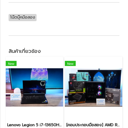
โน๊ตบุ๊คมือสอง
สินค้าเกี่ยวข้อง
New
New
Lenovo Legion 5 i7-13650HX RTX5060(8GB) RAM16 512GB M.2 จอ15.3นิ้ว FHD+ 165Hz เกมมิ่งสเปคสูง คีย์บอร์ดไฟสีขาว ดีไซน์เรียบหรูดูทันสมัย ประกันศูนย์ยาวถึงปี2028 เครื่องพร้อมใช้งานในราคาสุดคุ้มเพียง 39,990.-
[คอมประกอบมือสอง] AMD Ryzen5-7500F / RTX-4060Ti(8GB) / 16B(8GBx2) DDR5 5600MHz / 1TB SSD M.2 / ASUS PRIME A620M-K / SUPER FLOWER ZILLION 650W 80 PLUS BRONZE สเปคสูง พร้อมใช้งานในราาสุดคุ้มเพียง 24,990.-