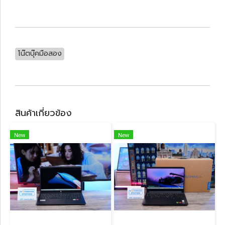
โน๊ตบุ๊คมือสอง
สินค้าเกี่ยวข้อง
New
New