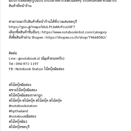
มีบริการจัดส่งทุกรูปแบบ เก็บปลายทาง ส่งด่วนkerry รับบัตรเครดิต หรือมารับ
สินค้าที่หน้าร้าน
สามารถมารับสินค้าที่หน้าร้านได้ที่บางแสนชลบุรี
https://goo.gl/maps/bkzLPtJwMvPcuUXF7
เลือกซื้อสินค้าชิ้นอื่นๆ : https://www.notebooknbst.com/category
สั่งซื้อสินค้าผ่าน Shopee : https://shopee.co.th/shop/79668582/
ติดต่อ
Line : @notebook.st (มี@ด้วยนะครับ)
Tel : 094-971-1197
FB : Notebook Station โน๊ตบุ๊คมือสอง
#โน๊ตบุ๊คมือสอง
#ขายโน๊ตบุ๊คมือสอง
#โน๊ตบุ๊คมือสองราคาถูก
#โน๊ตบุ๊ค #โน้ตบุ๊ค #โน็ตบุ๊ค #โน้ตบุ้ค
#notebookstation
#hpthailand
#notebookมือสอง
#โน๊ตบุ๊คมือ2
#โน้คบุ๊คชลบุรี