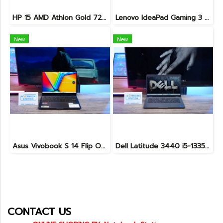
HP 15 AMD Athlon Gold 7220U Ram8 SSD256 จอ15.6 FHD เครื่องบางเบา เหมาะแก่การพกพา ขายเพียง 7,500 .-
Lenovo IdeaPad Gaming 3 Ryzen5-5500H RAM16 RTX2050(4GB) 512GB M.2 จอ15.6 FHD 144Hz สเปคเกมมิ่ง คีย์บอร์ดไฟสีRGB เครื่องพร้อมใช้งาน ราคาเพียง 16,900.-
New
New
Asus Vivobook S 14 Flip OLED ทัชกรีนหมุนจอ360องศา Ryzen7-7730U Ram24 SSD512GB จอ14 2.8K OLED 90Hz จอภาพสวยคมชัดมาก ดีไซน์สวยทันสมัย ราคา 18,990.-
Dell Latitude 3440 i5-1335U Ram8 SSD512 จอ14นิ้ว สเปคดี คีย์บอร์ดไฟ เครื่องประมวลผลไวพร้อมใช้งาน เพียง 13,990.-
CONTACT US