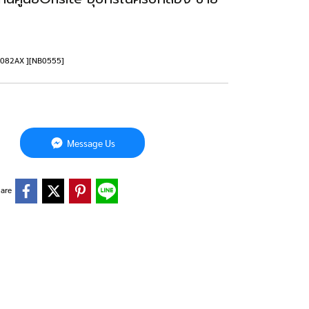
-e0082AX ][NB0555]
Message Us
are