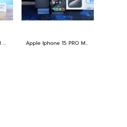
Lenovo IdeaPad 1 Intel Celeron N4020 Ram4 SSD256GB จอ14.0 HD หน้าจอเล็กเหมาะแก่การพกพา ใช้งานทั่วไป ราคาถูกมาก เพียง 3,900.- พร้อมใช้งาน(สินค้ามีตำหนิขายถูกประกันร้าน7วัน)
Apple Iphone 15 PRO MAX NATURAL TITANIUM 256GB สุขภาพแบต 87% อุปกรณ์ครบกล่อง ขายเพียง 11,990.-