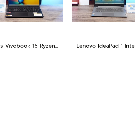
Asus Vivobook 16 Ryzen7-7730U Ram16 SSD512 จอ16นิ้ว WUXGA IPS สเปคสูงทำงานเก่ง จอใหญ่ภาพสวย พร้อมแป้นตัวเลขแยก เครื่องมีประกันศูนย์พร้อมใช้งานเพียง 12,990.-
BEST DEAL