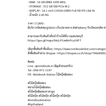
- RAM : 16 GB DDR4 3200 MHz
- STORAGE : 512 GB SSD PCIe M.2
- DISPLAY : 16.1 inch (1920x1080) Full HD IPS 144 Hz
- น้ำหนัก 2.45 KG
ราคา 17,800.-
มีบริการจัดส่งทุกรูปแบบ เก็บปลายทาง ส่งด่วนkerry รับบัตรเครดิต หร
สามารถมารับสินค้าที่หน้าร้านได้ที่บางแสนชลบุรี
https://goo.gl/maps/bkzLPtJwMvPcuUXF7
เลือกซื้อสินค้าชิ้นอื่นๆ : https://www.notebooknbst.com/categor
สั่งซื้อสินค้าผ่าน Shopee : https://shopee.co.th/shop/79668582
ติดต่อ
Line : @notebook.st (มี@ด้วยนะครับ)
Tel : 094-971-1197
FB : Notebook Station โน๊ตบุ๊คมือสอง
#โน๊ตบุ๊คมือสอง
#ขายโน๊ตบุ๊คมือสอง
#โน๊ตบุ๊คมือสองราคาถูก
#โน๊ตบุ๊ค #โน้ตบุ๊ค #โน็ตบุ๊ค #โน้ตบุ้ค
#notebookstation
#hpthailand