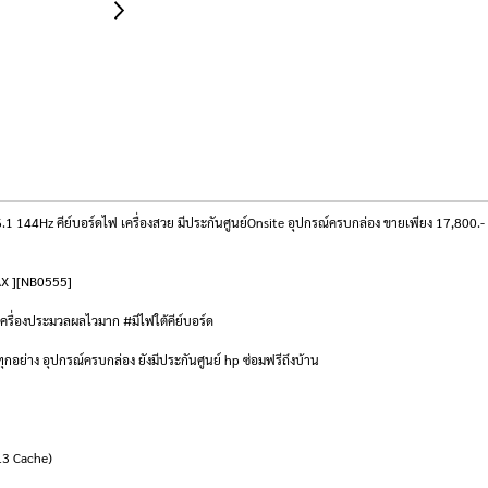
4Hz คีย์บอร์ดไฟ เครื่องสวย มีประกันศูนย์Onsite อุปกรณ์ครบกล่อง ขายเพียง 17,800.-
2AX ][NB0555]
ครื่องประมวลผลไวมาก #มีไฟใต้คีย์บอร์ด
ุกอย่าง อุปกรณ์ครบกล่อง ยังมีประกันศูนย์ hp ซ่อมฟรีถึงบ้าน
L3 Cache)