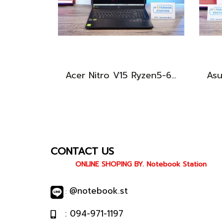
Acer Nitro V15 Ryzen5-6600H RTX2050(4GB) RAM16 512GB SSD จอ15.6นิ้ว FHD 165Hz sRGB100% เกมมิ่งรุ่นใหม่ ดีไซน์เครื่องบาง สวยเท่ดูทันสมัย มีประกันศูนย์2028 ราคาสุดคุ้มเพียง 17,990.-
CONTACT US
ONLINE SHOPING BY. Notebook Station
@notebook.st
:
: 094-971-1197