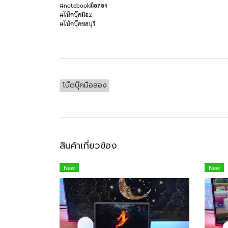
#notebookมือสอง
#โน๊ตบุ๊คมือ2
#โน้คบุ๊คชลบุรี
โน๊ตบุ๊คมือสอง
สินค้าเกี่ยวข้อง
New
New