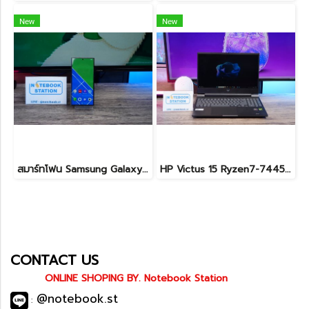
New
New
สมาร์ทโฟน Samsung Galaxy S24 ULTRA (12+512GB) BLACK (5G) ขายเพียง 18,990.- เท่านั้น
HP Victus 15 Ryzen7-7445HS RTX4050(6GB) Ram16 SSD512GB จอ15.6 FHD 144Hz เกมมิ่งสเปคสูง มีประกันศูนย์ เพียง 26,900.-
CONTACT US
ONLINE SHOPING BY. Notebook Station
@notebook.st
: