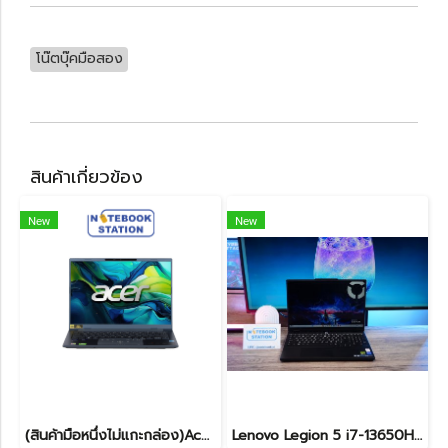
โน๊ตบุ๊คมือสอง
สินค้าเกี่ยวข้อง
New
New
(สินค้ามือหนึ่งไม่แกะกล่อง)Acer Swift Go 14 AIรุ่นใหม่ IntelCoreUltra5-228V Ram32 SSD1TB จอ14นิ้ว OLED WUXGA จอสวยคมชัด สเปคสูงทำงานเก่ง มีAIBoost ดีไซน์เบาบางเพียง1.24KG อุปกรณ์ครบกล่องพร้อมประกันศูนย์ยาว2029 ราคาเพียง 30,990.- เท่านั้น
Lenovo Legion 5 i7-13650HX RTX5060(8GB) RAM16 512GB M.2 จอ15.3นิ้ว FHD+ 165Hz เกมมิ่งสเปคสูง คีย์บอร์ดไฟสีขาว ดีไซน์เรียบหรูดูทันสมัย ประกันศูนย์ยาวถึงปี2028 เครื่องพร้อมใช้งานในราคาสุดคุ้มเพียง 39,990.-