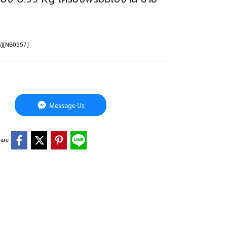
TS][NB0557]
Message Us
are