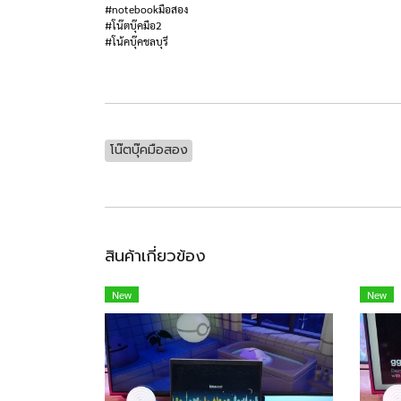
#notebookมือสอง
#โน๊ตบุ๊คมือ2
#โน้คบุ๊คชลบุรี
โน๊ตบุ๊คมือสอง
สินค้าเกี่ยวข้อง
New
New