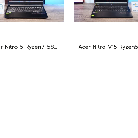
Acer Nitro 5 Ryzen7-5800H RTX-3060(6GB) Ram16 SSD512 จอ15.6 FHD 144Hz เกมมิ่งสเปคสูง เครื่องพร้อมใช้งาน ราคาสุดคุ้มเพียง 19,900.-
BEST DEAL