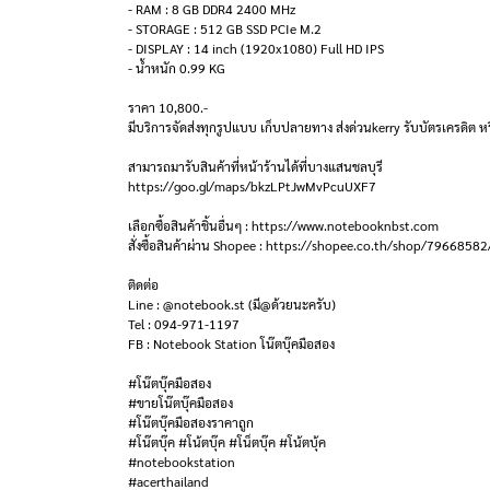
- RAM : 8 GB DDR4 2400 MHz
- STORAGE : 512 GB SSD PCIe M.2
- DISPLAY : 14 inch (1920x1080) Full HD IPS
- น้ำหนัก 0.99 KG
ราคา 10,800.-
มีบริการจัดส่งทุกรูปแบบ เก็บปลายทาง ส่งด่วนkerry รับบัตรเครดิต หร
สามารถมารับสินค้าที่หน้าร้านได้ที่บางแสนชลบุรี
https://goo.gl/maps/bkzLPtJwMvPcuUXF7
เลือกซื้อสินค้าชิ้นอื่นๆ : https://www.notebooknbst.com
สั่งซื้อสินค้าผ่าน Shopee : https://shopee.co.th/shop/79668582
ติดต่อ
Line : @notebook.st (มี@ด้วยนะครับ)
Tel : 094-971-1197
FB : Notebook Station โน๊ตบุ๊คมือสอง
#โน๊ตบุ๊คมือสอง
#ขายโน๊ตบุ๊คมือสอง
#โน๊ตบุ๊คมือสองราคาถูก
#โน๊ตบุ๊ค #โน้ตบุ๊ค #โน็ตบุ๊ค #โน้ตบุ้ค
#notebookstation
#acerthailand