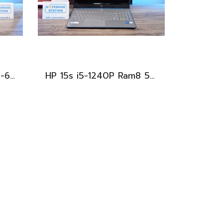
Acer Nitro V15 Ryzen5-6600H RTX2050(4GB) RAM16 512GB SSD จอ15.6นิ้ว FHD 165Hz sRGB100% เกมมิ่งรุ่นใหม่ ดีไซน์เครื่องบาง สวยเท่ดูทันสมัย มีประกันศูนย์2028 ราคาสุดคุ้มเพียง 17,990.-
HP 15s i5-1240P Ram8 512GB M.2 จอ15.6นิ้ว FHD IPS สเปคดี ทำงานเก่ง จอใหญ่ มีแป้นตัวเลขแยก ดีไซน์เรียบหรูบางเบา พร้อมใช้งานเพียง 11,990.-เท่านั้น