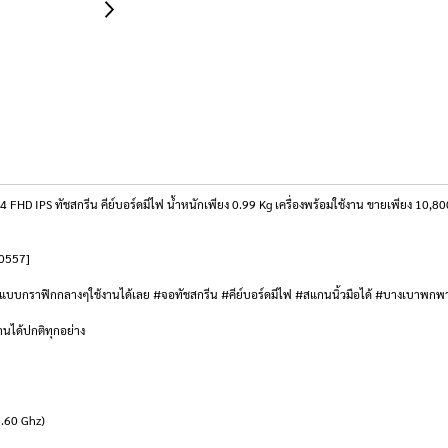
 IPS ทัชสกรีน คีย์บอร์ดมีไฟ น้ำหนักเพียง 0.99 Kg เครื่องพร้อมใช้งาน ขายเพียง 10,80
B0557]
อกแบบกราฟิกกลางๆใช้งานได้เลย #จอทัชสกรีน #คีย์บอร์ดมีไฟ #สแกนนิ้วมือได้ #บางเบาพก
านได้ปกติทุกอย่าง
3.60 Ghz)