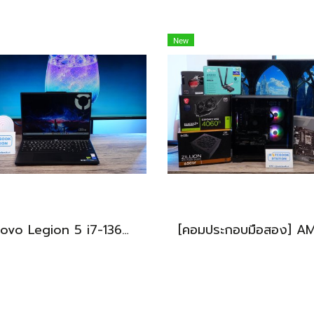
New
Lenovo Legion 5 i7-13650HX RTX5060(8GB) RAM16 512GB M.2 จอ15.3นิ้ว FHD+ 165Hz เกมมิ่งสเปคสูง คีย์บอร์ดไฟสีขาว ดีไซน์เรียบหรูดูทันสมัย ประกันศูนย์ยาวถึงปี2028 เครื่องพร้อมใช้งานในราคาสุดคุ้มเพียง 39,990.-