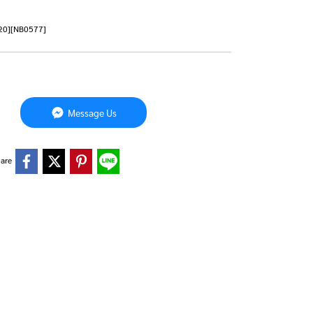
2020][NB0577]
Message Us
are