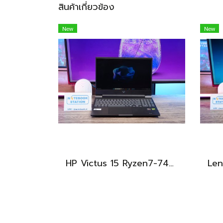
สินค้าเกี่ยวข้อง
New
New
HP Victus 15 Ryzen7-7445HS RTX4050(6GB) Ram16 SSD512GB จอ15.6 FHD 144Hz เกมมิ่งสเปคสูง มีประกันศูนย์ เพียง 26,900.-