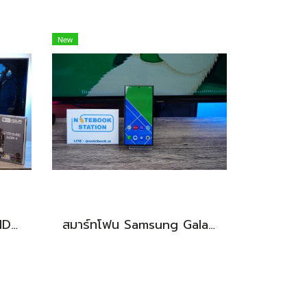
New
[คอมประกอบมือสอง] AMD Ryzen5-7500F / RTX-4060Ti(8GB) / 16B(8GBx2) DDR5 5600MHz / 1TB SSD M.2 / ASUS PRIME A620M-K / SUPER FLOWER ZILLION 650W 80 PLUS BRONZE สเปคสูง พร้อมใช้งานในราาสุดคุ้มเพียง 24,990.-
สมาร์ทโฟน Samsung Galaxy S24 ULTRA (12+512GB) BLACK (5G) ขายเพียง 18,990.- เท่านั้น