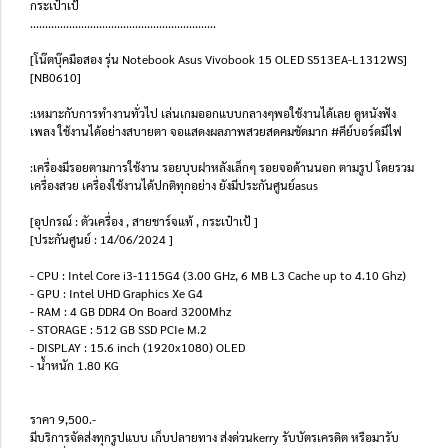
กระเป๋าเป้
..............................................................
[โน๊ตบุ๊คมือสอง รุ่น Notebook Asus Vivobook 15 OLED S513EA-L1312WS]
[NB0610]
:เหมาะกับการทำงานทั่วไป เล่นเกมออกแบบกลางๆพอใช้งานได้เลย ดูหนังฟัง
เพลง ใช้งานได้อย่างสบายตา จอแสดงผลภาพสวยสดคมชัดมาก #คีย์บอร์ดมีไฟ
:เครื่องมีรอยตามการใช้งาน รอยบุบฝาหลังเล็กๆ รอยจอด้านนอก ตามรูป โดยรวม
เครื่องสวย เครื่องใช้งานได้ปกติทุกอย่าง ยังมีประกันศูนย์asus
[อุปกรณ์ : ตัวเครื่อง , สายชาร์จแท้ , กระเป๋าเป้ ]
[ประกันศูนย์ : 14/06/2024 ]
- CPU : Intel Core i3-1115G4 (3.00 GHz, 6 MB L3 Cache up to 4.10 Ghz)
- GPU : Intel UHD Graphics Xe G4
- RAM : 4 GB DDR4 On Board 3200Mhz
- STORAGE : 512 GB SSD PCIe M.2
- DISPLAY : 15.6 inch (1920x1080) OLED
- น้ำหนัก 1.80 KG
ราคา 9,500.-
มีบริการจัดส่งทุกรูปแบบ เก็บปลายทาง ส่งด่วนkerry รับบัตรเครดิต หรือมารับ