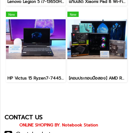
Lenovo Legion 5 i7-13650HX RTX5060(8GB) RAM16 512GB M.2 จอ15.3นิ้ว FHD+ 165Hz เกมมิ่งสเปคสูง คีย์บอร์ดไฟสีขาว ดีไซน์เรียบหรูดูทันสมัย ประกันศูนย์ยาวถึงปี2028 เครื่องพร้อมใช้งานในราคาสุดคุ้มเพียง 39,990.-
แท็บเล็ต Xiaomi Pad 8 Wi-Fi (8+128GB) Gray ขนาด 11.2นิ้ว เครื่องสวยอุปกรณ์ครบกล่อง รีเซ็ตคืนค่าให้พร้อมใช้งาน ราคาสุดคุ้มเพียง 8,990.- ประกันศูนย์ยาว1ปีกว่า
New
New
HP Victus 15 Ryzen7-7445HS RTX4050(6GB) Ram16 SSD512GB จอ15.6 FHD 144Hz เกมมิ่งสเปคสูง มีประกันศูนย์ เพียง 26,900.-
[คอมประกอบมือสอง] AMD Ryzen5-7500F / RTX-4060Ti(8GB) / 16B(8GBx2) DDR5 5600MHz / 1TB SSD M.2 / ASUS PRIME A620M-K / SUPER FLOWER ZILLION 650W 80 PLUS BRONZE สเปคสูง พร้อมใช้งานในราาสุดคุ้มเพียง 24,990.-
CONTACT US
ONLINE SHOPING BY. Notebook Station