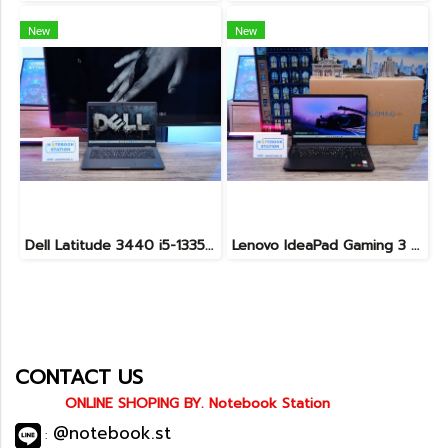
New
New
Dell Latitude 3440 i5-1335U Ram8 SSD512 จอ14นิ้ว สเปคดี คีย์บอร์ดไฟ เครื่องประมวลผลไวพร้อมใช้งาน เพียง 13,990.-
Lenovo IdeaPad Gaming 3 Ryzen5-5500H RAM16 RTX2050(4GB) 512GB M.2 จอ15.6 FHD 144Hz สเปคเกมมิ่ง คีย์บอร์ดไฟสีRGB เครื่องพร้อมใช้งาน ราคาเพียง 16,900.-
CONTACT US
ONLINE SHOPING BY. Notebook Station
@notebook.st
: