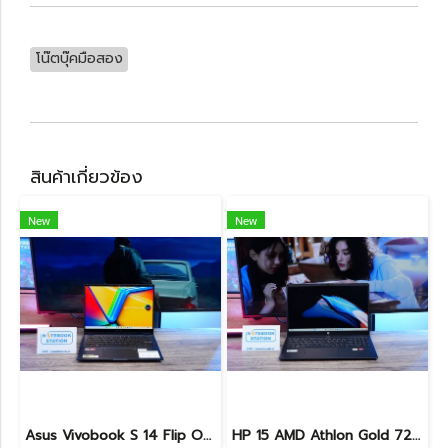
โน๊ตบุ๊คมือสอง
สินค้าเกี่ยวข้อง
New
New
Asus Vivobook S 14 Flip OLED ทัชกรีนหมุนจอ360องศา Ryzen7-7730U Ram24 SSD512GB จอ14 2.8K OLED 90Hz จอภาพสวยคมชัดมาก ดีไซน์สวยทันสมัย ราคา 18,990.-
HP 15 AMD Athlon Gold 7220U Ram8 SSD256 จอ15.6 FHD เครื่องบางเบา เหมาะแก่การพกพา ขายเพียง 7,500 .-