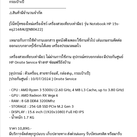
กระเป๋าเป้
..............................................................
⚠️สินค้ามีจำนวนจำกัด
[โน๊ตบุ๊คของใหม่เครื่องโชว์ เครื่องสวยเทียบเท่ามือ1 รุ่น Notebook HP 15s-
eq2168AU][NB0622]
:เหมาะกับการใช้ทำงานเอกสาร ดูหนังฟังเพลง ใช้งานทั่วไป เล่นเกมงานตัดต่อ
ออกแบบกลางๆใช้งานได้เลย เครื่องประมวลผลไว
:เครื่องสวยเทียบเท่ามือ1 ไม่ผ่านการใช้งาน อุปกรณ์ครบยกกล่อง มีประกันศูนย์
HP Onsite Service ช่างHP ซ่อมฟรีถึงบ้าน
[อุปกรณ์ : ตัวเครื่อง, สายชาร์จแท้, กล่องhp, กระเป๋าเป้]
[ประกันศูนย์ : 10/07/2024 ] Onsite Service
- CPU : AMD Ryzen 3 5300U (2.60 GHz, 4 MB L3 Cache, up to 3.80 GHz)
- GPU : AMD Radeon RX Vega 6
- RAM : 8 GB DDR4 3200Mhz
- STORAGE : 256 GB SSD PCIe M.2 Gen 3
- DISPLAY : 15.6 inch (1920x1080) Full HD IPS
- น้ำหนัก 1.7 KG
ราคา 10,890.-
มีบริการจัดส่งทุกรูปแบบ เก็บปลายทาง ส่งด่วนkerry รับบัตรเครดิต หรือมารับ