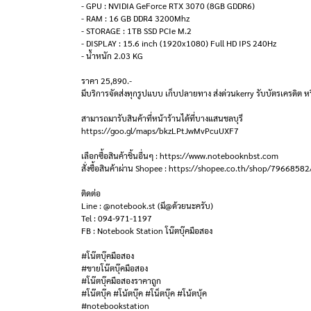
- GPU : NVIDIA GeForce RTX 3070 (8GB GDDR6)
- RAM : 16 GB DDR4 3200Mhz
- STORAGE : 1TB SSD PCIe M.2
- DISPLAY : 15.6 inch (1920x1080) Full HD IPS 240Hz
- น้ำหนัก 2.03 KG
ราคา 25,890.-
มีบริการจัดส่งทุกรูปแบบ เก็บปลายทาง ส่งด่วนkerry รับบัตรเครดิต หร
สามารถมารับสินค้าที่หน้าร้านได้ที่บางแสนชลบุรี
https://goo.gl/maps/bkzLPtJwMvPcuUXF7
เลือกซื้อสินค้าชิ้นอื่นๆ : https://www.notebooknbst.com
สั่งซื้อสินค้าผ่าน Shopee : https://shopee.co.th/shop/79668582
ติดต่อ
Line : @notebook.st (มี@ด้วยนะครับ)
Tel : 094-971-1197
FB : Notebook Station โน๊ตบุ๊คมือสอง
#โน๊ตบุ๊คมือสอง
#ขายโน๊ตบุ๊คมือสอง
#โน๊ตบุ๊คมือสองราคาถูก
#โน๊ตบุ๊ค #โน้ตบุ๊ค #โน็ตบุ๊ค #โน้ตบุ้ค
#notebookstation