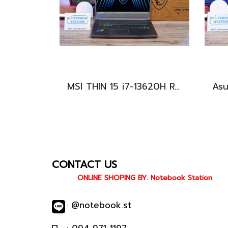
MSI THIN 15 i7-13620H RTX-2050(4GB) Ram8 SSD512 จอ15.6 FHD 144Hz สเปคเกมมิ่ง คีย์บอร์ดไฟสีฟ้า ดีไซน์เรียบหรู น้ำหนักเบาไม่ถึง2kg เครื่องมีประกันศูนย์พร้อมใช้งานในราคาสุดคุ้มเพียง 18,500.-เท่านั้น
CONTACT US
ONLINE SHOPING BY. Notebook Station
@notebook.st
: