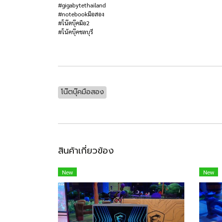
#gigabytethailand
#notebookมือสอง
#โน๊ตบุ๊คมือ2
#โน้คบุ๊คชลบุรี
โน๊ตบุ๊คมือสอง
สินค้าเกี่ยวข้อง
New
New