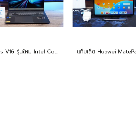
Asus V16 รุ่นใหม่ Intel Core5-210H RTX-4050(6GB) Ram16 512GB M.2 จอ16นิ้ว WUXGA 144Hz จอสวย สเปคสูง ดีไซน์ตัวเครื่องเรียบสวยดูทันสมัย พร้แมประกันศูนย์ยาวๆถึงปี2028 ขายในราคาสุดตุ้มเพียง 25,990.-เท่านั้น
BEST DEAL