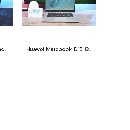
แท็บเล็ต Huawei MatePad 11.5 Wi-Fi (6+128) Midnight Grey มีปากกามาให้ พร้อมใช้งาน ราคาเพียง 6,490.-
Huawei Matebook D15 i3-10110U Ram8 256GB M.2 จอ15.6นิ้ว FHD IPS 60hz สเปคทำงานทั่วไป หน้าจอใหญ่ ดีไซน์เครื่องบางเบา เครื่องพร้อมใช้งาน ขายถูกเพียง 6,990.-เท่านั้น