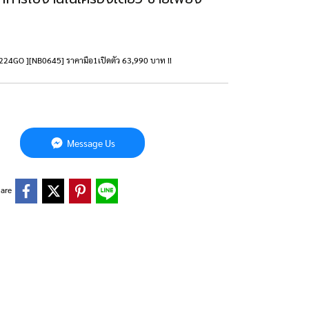
H224GO ][NB0645] ราคามือ1เปิดตัว 63,990 บาท !!
Message Us
are