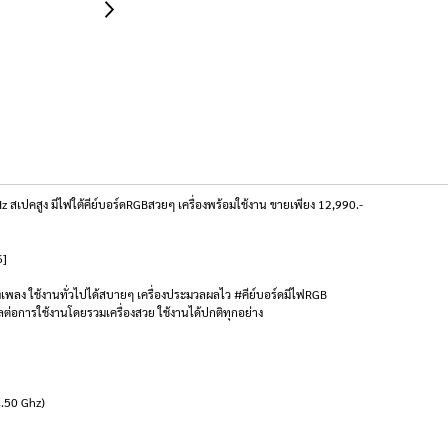
ปคสูง มีไฟใต้คีย์บอร์ดRGBสวยๆ เครื่องพร้อมใช้งาน ขายเพียง 12,990.-
6]
งเพลง ใช้งานทั่วไปได้สบายๆ เครื่องประมวลผลไว #คีย์บอร์ดมีไฟRGB
ผลต่อการใช้งานโดยรวมเครื่องสวย ใช้งานได้ปกติทุกอย่าง
4.50 Ghz)