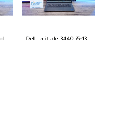
HP 15 AMD Athlon Gold 7220U Ram8 SSD256 จอ15.6 FHD เครื่องบางเบา เหมาะแก่การพกพา ขายเพียง 7,500 .-
Dell Latitude 3440 i5-1335U Ram8 SSD512 จอ14นิ้ว สเปคดี คีย์บอร์ดไฟ เครื่องประมวลผลไวพร้อมใช้งาน เพียง 13,990.-