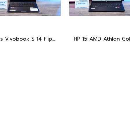
Asus Vivobook S 14 Flip OLED ทัชกรีนหมุนจอ360องศา Ryzen7-7730U Ram16 SSD512GB จอ14 2.8K OLED 90Hz จอภาพสวยคมชัดมาก ดีไซน์สวยทันสมัย ราคา 18,990.-
BEST DEAL