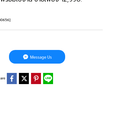
NB0656]
Message Us
are