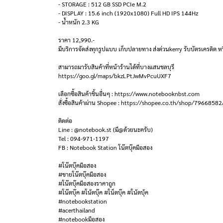
- STORAGE : 512 GB SSD PCIe M.2
- DISPLAY : 15.6 inch (1920x1080) Full HD IPS 144Hz
- น้ำหนัก 2.3 KG
ราคา 12,990.-
มีบริการจัดส่งทุกรูปแบบ เก็บปลายทาง ส่งด่วนkerry รับบัตรเครดิต หร
สามารถมารับสินค้าที่หน้าร้านได้ที่บางแสนชลบุรี
https://goo.gl/maps/bkzLPtJwMvPcuUXF7
เลือกซื้อสินค้าชิ้นอื่นๆ : https://www.notebooknbst.com
สั่งซื้อสินค้าผ่าน Shopee : https://shopee.co.th/shop/79668582
ติดต่อ
Line : @notebook.st (มี@ด้วยนะครับ)
Tel : 094-971-1197
FB : Notebook Station โน๊ตบุ๊คมือสอง
#โน๊ตบุ๊คมือสอง
#ขายโน๊ตบุ๊คมือสอง
#โน๊ตบุ๊คมือสองราคาถูก
#โน๊ตบุ๊ค #โน้ตบุ๊ค #โน็ตบุ๊ค #โน้ตบุ้ค
#notebookstation
#acerthailand
#notebookมือสอง