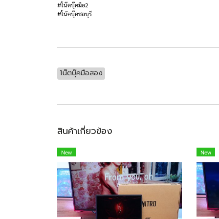
#โน๊ตบุ๊คมือ2
#โน้คบุ๊คชลบุรี
โน๊ตบุ๊คมือสอง
สินค้าเกี่ยวข้อง
New
New