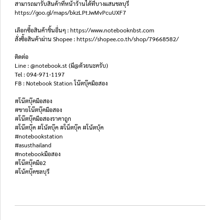
สามารถมารับสินค้าที่หน้าร้านได้ที่บางแสนชลบุรี
https://goo.gl/maps/bkzLPtJwMvPcuUXF7
เลือกซื้อสินค้าชิ้นอื่นๆ : https://www.notebooknbst.com
สั่งซื้อสินค้าผ่าน Shopee : https://shopee.co.th/shop/79668582/
ติดต่อ
Line : @notebook.st (มี@ด้วยนะครับ)
Tel : 094-971-1197
FB : Notebook Station โน๊ตบุ๊คมือสอง
#โน๊ตบุ๊คมือสอง
#ขายโน๊ตบุ๊คมือสอง
#โน๊ตบุ๊คมือสองราคาถูก
#โน๊ตบุ๊ค #โน้ตบุ๊ค #โน็ตบุ๊ค #โน้ตบุ้ค
#notebookstation
#asusthailand
#notebookมือสอง
#โน๊ตบุ๊คมือ2
#โน้คบุ๊คชลบุรี