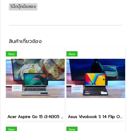
โน๊ตบุ๊คมือสอง
สินค้าเกี่ยวข้อง
New
New
Acer Aspire Go 15 i3-N305 Ram8 SSD512 หน้าจอ15.6 FHD ตัวเครื่องดีไซน์สวยดูทันสมัย สเปคดี ทำงานเก่ง เครื่องพร้อมใช้งาน ขายเพียง 8,999.-
Asus Vivobook S 14 Flip OLED ทัชกรีนหมุนจอ360องศา Ryzen7-7730U Ram24 SSD512GB จอ14 2.8K OLED 90Hz จอภาพสวยคมชัดมาก ดีไซน์สวยทันสมัย ราคา 18,990.-
New
New