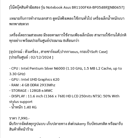
[โน๊ตบุ๊คสินค้ามือสอง รุ่น Notebook Asus BR1100FKA-BP0548R][NB0657]
:เหมาะกับการทำงานเอกสาร ดูหนังฟังเพลง ใช้งานทั่วไป เครื่องเล็กน้ำหนักเบา
พกพาสะดวก
:เครื่องโดยรวมสวยเลย มีรอยตามการใช้งานเพียงเล็กน้อย สามารถใช้งานได้ปกติ
ทุกอย่าง พร้อมประกันศูนย์ประมาณ 8เดือนกว่า
[อุปกรณ์ : ตัวเครื่อง , สายชาร์จแท้,ปากกาasus, กระเป๋าSoft Case]
[ประกันศูนย์ : 02/12/2024 ]
- CPU : Intel Pentium Silver N6000 (1.10 GHz, 1.5 MB L2 Cache, up to
3.30 GHz)
- GPU : Intel UHD Graphics 620
- RAM : 4 GB DDR4 2933Mhz
- STORAGE : 128GB e.MMC
- DISPLAY : 11.6 inch (1366 x 768) HD LCD 250nits NTSC: 50% With
stylus support
- น้ำหนัก 1.40 KG
ราคา 7,990.-
มีบริการจัดส่งทุกรูปแบบ เก็บปลายทาง ส่งด่วนkerry รับบัตรเครดิต หรือมารับ
สินค้าที่หน้าร้าน