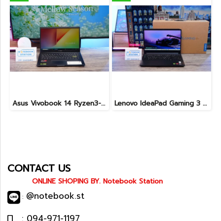
Asus Vivobook 14 Ryzen3-3250U Ram4 SSD512 จอ14นิ้ว FHD สเปคทำงานทั่วไป ดีไซน์สวยทำจากวัสดุดี น้ำหนักเบา ราคาเพียง 5,990.-
Lenovo IdeaPad Gaming 3 Ryzen5-5500H RAM16 RTX2050(4GB) 512GB M.2 จอ15.6 FHD 144Hz สเปคเกมมิ่ง คีย์บอร์ดไฟสีRGB เครื่องพร้อมใช้งาน ราคาเพียง 16,900.-
CONTACT US
ONLINE SHOPING BY. Notebook Station
@notebook.st
:
: 094-971-1197